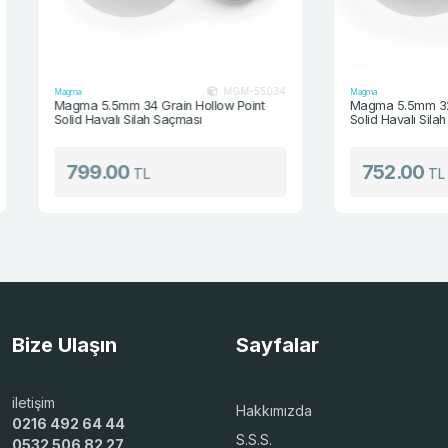
MGM-55034
Magma
Magma
Magma 5.5mm 34 Grain Hollow Point
Magma 5.5mm 32 Gra
Solid Havalı Silah Saçması
Solid Havalı Silah S
799.00
752.00
TL
TL
Bize Ulaşın
Sayfalar
iletişim
Hakkımızda
0216 492 64 44
S.S.S.
0532 506 82 27