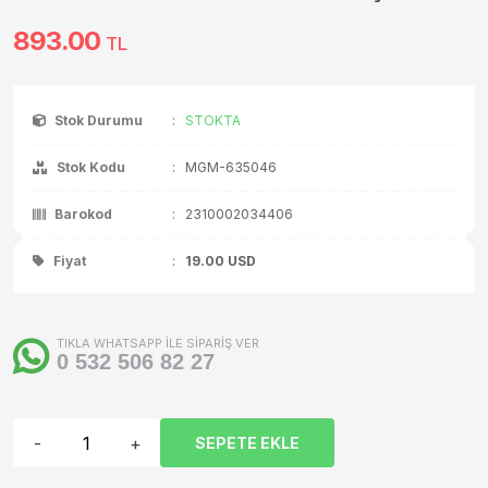
893.00
TL
Stok Durumu
:
STOKTA
Stok Kodu
:
MGM-635046
Barokod
:
2310002034406
Fiyat
:
19.00
USD
TIKLA WHATSAPP İLE SİPARİŞ VER
0 532 506 82 27
-
+
SEPETE EKLE