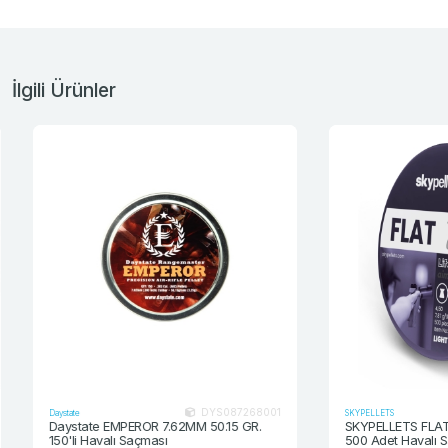
İlgili Ürünler
DYS087268001
Daystate
SKYPELLETS
Daystate EMPEROR 7.62MM 50.15 GR.
SKYPELLETS FLAT LI
150'li Havalı Saçması
500 Adet Havalı Sa