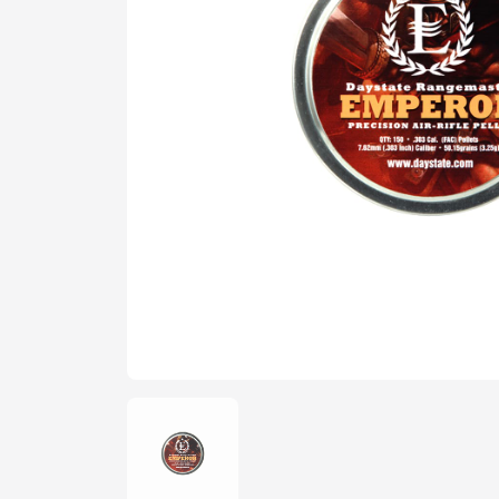
Şarjör
Yedek Par