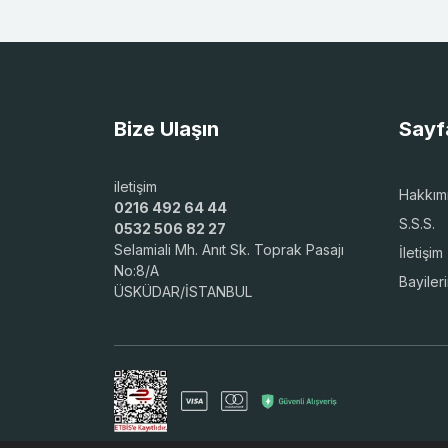
Bize Ulaşın
Sayf
iletişim
Hakkım
0216 492 64 44
S.S.S.
0532 506 82 27
Selamiali Mh. Anıt Sk. Toprak Pasajı
İletişim
No:8/A
Bayiler
ÜSKÜDAR/İSTANBUL