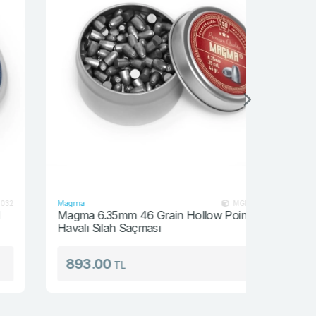
Magma
Magma
MGM-635046
Magma 6.35mm 46 Grain Hollow Point Solid
Magma 6.
Havalı Silah Saçması
Havalı Si
893.00
893.
TL