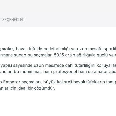
T SEÇENEKLERİ
çmalar
, havalı tüfekle hedef atıcılığı ve uzun mesafe sportif
mans sunan bu saçmalar, 50.15 grain ağırlığıyla güçlü ve de
 yapısı sayesinde uzun mesafede dahi tutarlılığını koruyar
sunulan bu mühimmat, hem profesyonel hem de amatör atıcılar
n Emperor saçmaları, büyük kalibreli havalı tüfeklerin tam p
yanlar için ideal bir çözümdür.