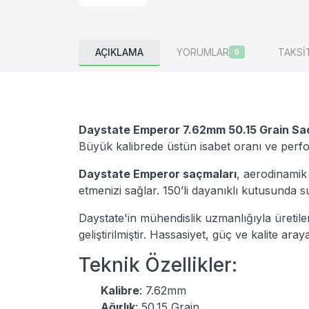
AÇIKLAMA
YORUMLAR
TAKSİ
0
Daystate Emperor 7.62mm 50.15 Grain Sa
Büyük kalibrede üstün isabet oranı ve perfor
Daystate Emperor saçmaları
, aerodinamik
etmenizi sağlar. 150’li dayanıklı kutusunda 
Daystate'in mühendislik uzmanlığıyla üretile
geliştirilmiştir. Hassasiyet, güç ve kalite ara
Teknik Özellikler:
Kalibre
: 7.62mm
Ağırlık
: 50.15 Grain