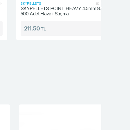
SKYPELLETS
SKYPELLET
80.45PH
SKYPELLETS POINT HEAVY 4.5mm 8.17gr.
SKYPELLE
500 Adet Havalı Saçma
250 Adet
211.50
188.0
TL