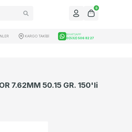
0
WHATSAPP
ÜNLER
KARGO TAKİBİ
0(532) 506 82 27
R 7.62MM 50.15 GR. 150'li
üfek Dürbünleri
Red Dot Çeşitleri