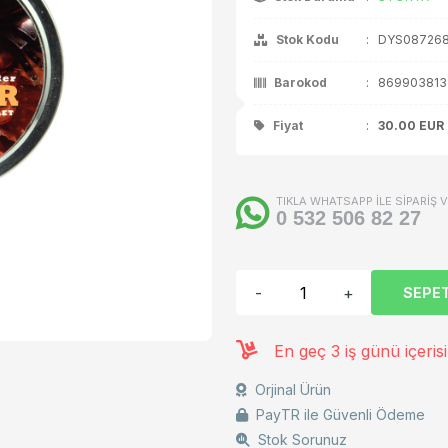
ça / Aksesuar
Stok Kodu
:
DYS087268
Barokod
:
869903813
Fiyat
:
30.00
EUR
TIKLA WHATSAPP İLE SİPARİŞ 
0 532 506 82 27
-
+
SEPET
En geç 3 iş günü içeris
Orjinal Ürün
PayTR ile Güvenli Ödeme
Stok Sorunuz