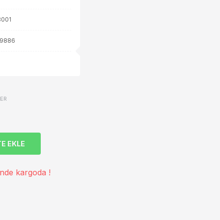
001
9886
VER
E EKLE
inde kargoda !