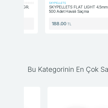
SKYPELLETS
S087269002
80.45F
36 GR.
SKYPELLETS FLAT LIGHT 4.5mm 7.87gr.
500 Adet Havalı Saçma
188.00
TL
Bu Kategorinin En Çok Sat