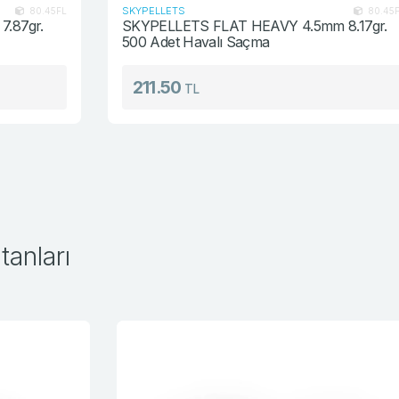
SKYPELLETS
L
80.45FH
SKYPELLETS FLAT HEAVY 4.5mm 8.17gr.
500 Adet Havalı Saçma
211.50
TL
anları