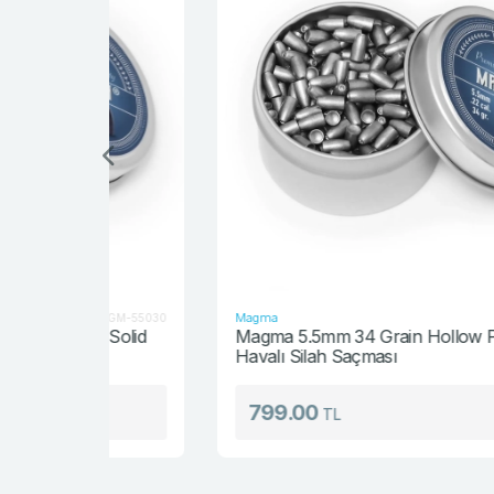
Magma
MGM-55030
MGM-5503
t Solid
Magma 5.5mm 34 Grain Hollow Point Solid
Havalı Silah Saçması
799.00
TL