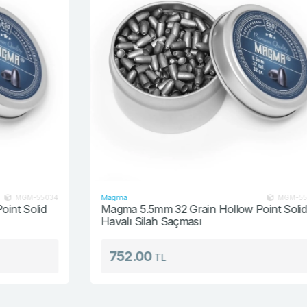
Magma
4
MGM-55032
Magma 5.5mm 32 Grain Hollow Point Solid
Havalı Silah Saçması
752.00
TL