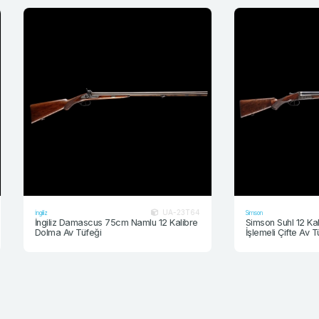
UA-23T64
İngiliz
Simson
İngiliz Damascus 75cm Namlu 12 Kalibre
Simson Suhl 12 Kalibr
Dolma Av Tüfeği
İşlemeli Çifte Av Tüfe