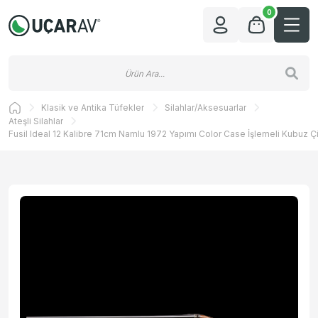
0
Klasik ve Antika Tüfekler
Silahlar/Aksesuarlar
Ateşli Silahlar
Fusil Ideal 12 Kalibre 71cm Namlu 1972 Yapımı Color Case İşlemeli Kubuz Çi