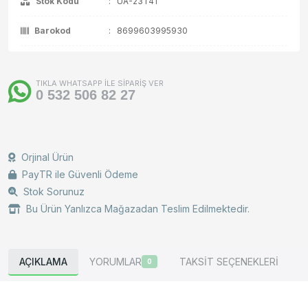
Stok Kodu
:
UA-23T41
Barokod
:
8699603995930
TIKLA WHATSAPP İLE SİPARİŞ VER
0 532 506 82 27
Orjinal Ürün
PayTR ile Güvenli Ödeme
Stok Sorunuz
Bu Ürün Yanlızca Mağazadan Teslim Edilmektedir.
AÇIKLAMA
YORUMLAR
TAKSİT SEÇENEKLERİ
0