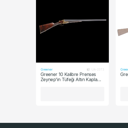
Şarjör
Yedek Par
Greener
Gree
UA-23T3
Greener 10 Kalibre Prenses
Gre
Zeynep'in Tüfeği Altın Kaplama
Full İşleme Çifte Av Tüfeği