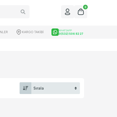
0
WHATSAPP
ÜNLER
KARGO TAKİBİ
0(532) 506 82 27
üfek Dürbünleri
Red Dot Çeşitleri