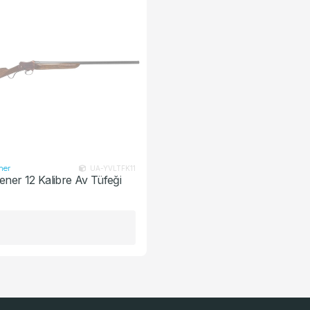
ça / Aksesuar
ner
UA-YVLTFK11
ener 12 Kalibre Av Tüfeği