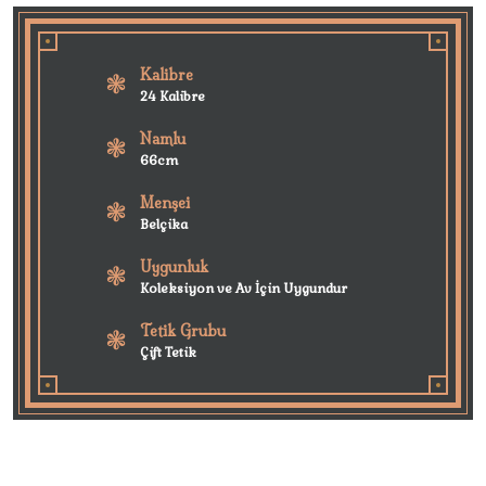
Kalibre
24 Kalibre
Namlu
66cm
Menşei
Belçika
Uygunluk
Koleksiyon ve Av İçin Uygundur
Tetik Grubu
Çift Tetik