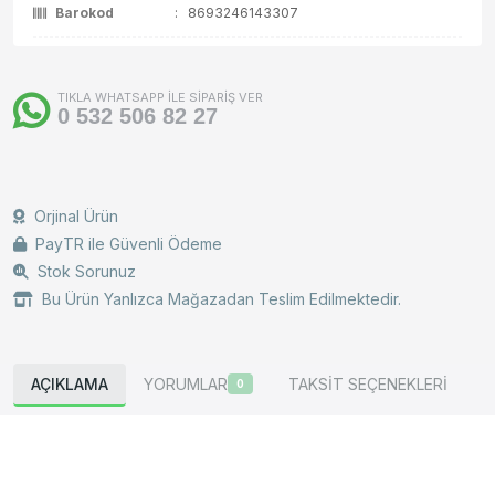
Barokod
:
8693246143307
TIKLA WHATSAPP İLE SİPARİŞ VER
0 532 506 82 27
Orjinal Ürün
PayTR ile Güvenli Ödeme
Stok Sorunuz
Bu Ürün Yanlızca Mağazadan Teslim Edilmektedir.
AÇIKLAMA
YORUMLAR
TAKSİT SEÇENEKLERİ
0