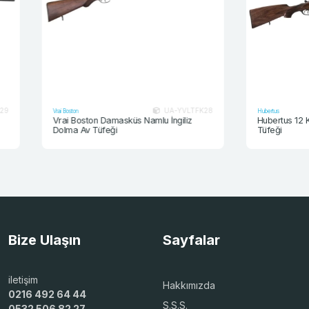
UA-YVLTFK28
Vrai Boston
Hubertus
Vrai Boston Damasküs Namlu İngiliz
Hubertus 12 Kalibr
Dolma Av Tüfeği
Tüfeği
Bize Ulaşın
Sayfalar
iletişim
Hakkımızda
0216 492 64 44
S.S.S.
0532 506 82 27