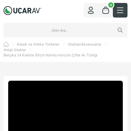
0
Klasik ve Antika Tüfekler
Silahlar/Aksesuarlar
Ateşli Silahlar
Belçika 24 Kalibre 66cm Namlu Horozlu Çifte Av Tüfeği