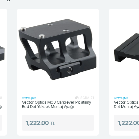
SCRA-71
Vector Optics
Vector Optics
Vector Optics MOJ Cantilever Picatinny
Vector Optics MAG 
Red Dot Yüksek Montaj Ayağı
Dot Montaj Ayağı
1,222.00
1,222.00
TL
TL