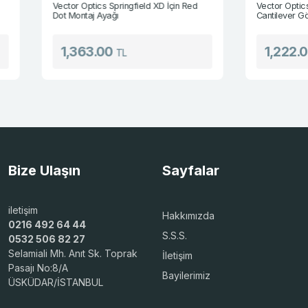
Vector Optics Springfield XD İçin Red
Vector Optics 0.83 
Dot Montaj Ayağı
Cantilever Gövde Yü
1,363.00
1,222.00
TL
TL
Bize Ulaşın
Sayfalar
iletişim
Hakkımızda
0216 492 64 44
S.S.S.
0532 506 82 27
Selamiali Mh. Anıt Sk. Toprak
İletişim
Pasajı No:8/A
Bayilerimiz
ÜSKÜDAR/İSTANBUL