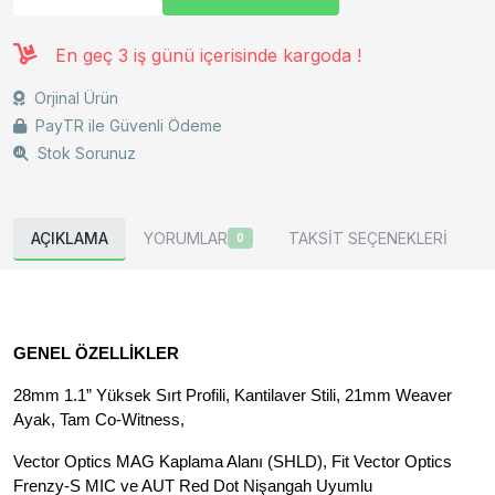
En geç 3 iş günü içerisinde kargoda !
Orjinal Ürün
PayTR ile Güvenli Ödeme
Stok Sorunuz
AÇIKLAMA
YORUMLAR
TAKSİT SEÇENEKLERİ
0
GENEL ÖZELLİKLER
28mm 1.1” Yüksek Sırt Profili, Kantilaver Stili, 21mm Weaver 
Ayak, Tam Co-Witness,
Vector Optics MAG Kaplama Alanı (SHLD), Fit Vector Optics 
Frenzy-S MIC ve AUT Red Dot Nişangah Uyumlu