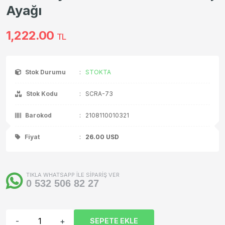
Ayağı
1,222.00
TL
Stok Durumu
:
STOKTA
Stok Kodu
:
SCRA-73
Barokod
:
2108110010321
Fiyat
:
26.00
USD
TIKLA WHATSAPP İLE SİPARİŞ VER
0 532 506 82 27
-
+
SEPETE EKLE