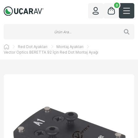
0
Red Dot Ayakları
Montaj Ayakları
Vector Optics BERETTA 92 İçin Red Dot Montaj Ayağı