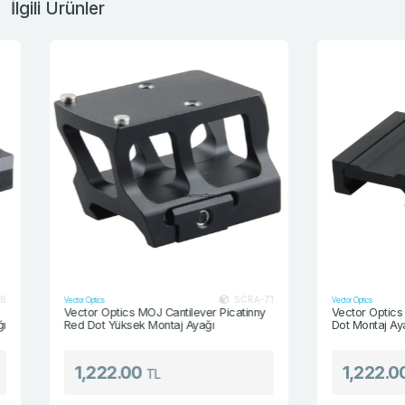
İlgili Ürünler
SCRA-71
Vector Optics
Vector Optics
Vector Optics MOJ Cantilever Picatinny
Vector Optics MAG 
Red Dot Yüksek Montaj Ayağı
Dot Montaj Ayağı
1,222.00
1,222.00
TL
TL