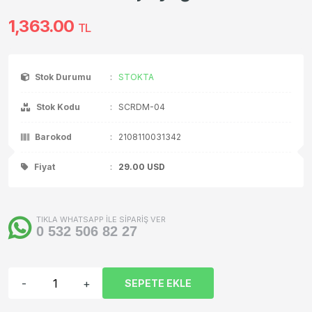
1,363.00
TL
Stok Durumu
:
STOKTA
Stok Kodu
:
SCRDM-04
Barokod
:
2108110031342
Fiyat
:
29.00
USD
TIKLA WHATSAPP İLE SİPARİŞ VER
0 532 506 82 27
-
+
SEPETE EKLE