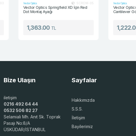
SCRDM-05
Vector Optics
Vector Optics
Vector Optics Springfield XD İçin Red
Vector Optics 0.83 
Dot Montaj Ayağı
Cantilever Gövde Y
1,363.00
1,222.00
TL
TL
Bize Ulaşın
Sayfalar
iletişim
Hakkımızda
0216 492 64 44
S.S.S.
0532 506 82 27
Selamiali Mh. Anıt Sk. Toprak
İletişim
Pasajı No:8/A
Bayilerimiz
ÜSKÜDAR/İSTANBUL