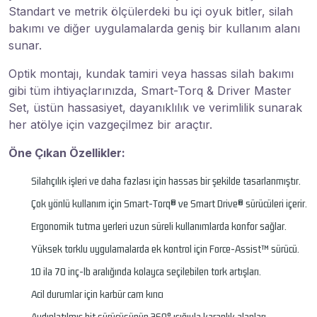
Standart ve metrik ölçülerdeki bu içi oyuk bitler, silah
bakımı ve diğer uygulamalarda geniş bir kullanım alanı
sunar.
Optik montajı, kundak tamiri veya hassas silah bakımı
gibi tüm ihtiyaçlarınızda, Smart-Torq & Driver Master
Set, üstün hassasiyet, dayanıklılık ve verimlilik sunarak
her atölye için vazgeçilmez bir araçtır.
Öne Çıkan Özellikler:
Silahçılık işleri ve daha fazlası için hassas bir şekilde tasarlanmıştır.
Çok yönlü kullanım için Smart-Torq® ve Smart Drive® sürücüleri içerir.
Ergonomik tutma yerleri uzun süreli kullanımlarda konfor sağlar.
Yüksek torklu uygulamalarda ek kontrol için Force-Assist™ sürücü.
10 ila 70 inç-lb aralığında kolayca seçilebilen tork artışları.
Acil durumlar için karbür cam kırıcı
Aydınlatılmış bit sürücüsünün 360° ışığıyla karanlık alanları