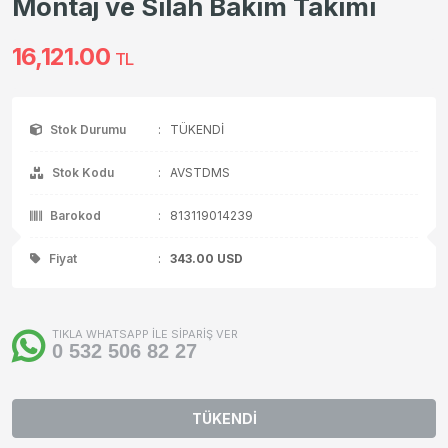
Montaj ve Silah Bakım Takımı
16,121.00
TL
Stok Durumu
:
TÜKENDİ
Stok Kodu
:
AVSTDMS
Barokod
:
813119014239
Fiyat
:
343.00
USD
TIKLA WHATSAPP İLE SİPARİŞ VER
0 532 506 82 27
TÜKENDİ