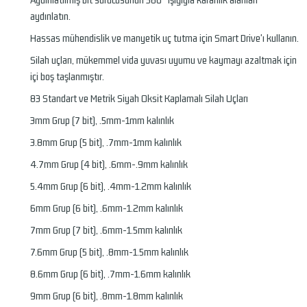
aydınlatın.
Hassas mühendislik ve manyetik uç tutma için Smart Drive'ı kullanın.
Silah uçları, mükemmel vida yuvası uyumu ve kaymayı azaltmak için
içi boş taşlanmıştır.
83 Standart ve Metrik Siyah Oksit Kaplamalı Silah Uçları
3mm Grup (7 bit), .5mm-1mm kalınlık
3.8mm Grup (5 bit), .7mm-1mm kalınlık
4.7mm Grup (4 bit), .6mm-.9mm kalınlık
5.4mm Grup (6 bit), .4mm-1.2mm kalınlık
6mm Grup (6 bit), .6mm-1.2mm kalınlık
7mm Grup (7 bit), .6mm-1.5mm kalınlık
7.6mm Grup (5 bit), .8mm-1.5mm kalınlık
8.6mm Grup (6 bit), .7mm-1.6mm kalınlık
9mm Grup (6 bit), .8mm-1.8mm kalınlık