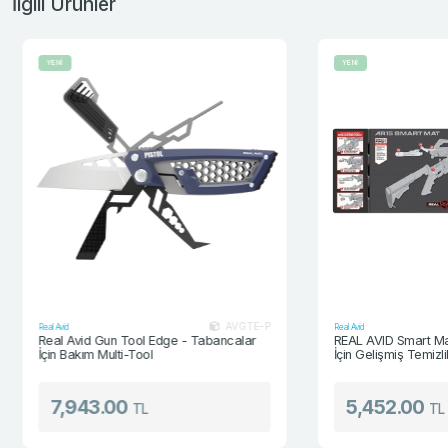
İlgili Ürünler
YENİ
YENİ
AVGTE-P
Real Avid
Real Avid
Real Avid Gun Tool Edge - Tabancalar
REAL AVID Smart Mat
İçin Bakım Multi-Tool
İçin Gelişmiş Temizli
7,943.00
5,452.00
TL
TL