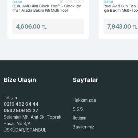
AVGLOCK41
Real Avid
Real Avid
REAL AVID 4in1 Glock Tool™ - Glock İçin
Real Avid Gun Tool 
4'ü 1 Arada Bakım Kiti Multi Tool
İçin Bakım Multi-Tool
4,606.00
7,943.00
TL
TL
Bize Ulaşın
Sayfalar
iletişim
Hakkımızda
0216 492 64 44
S.S.S.
0532 506 82 27
Selamiali Mh. Anıt Sk. Toprak
İletişim
Pasajı No:8/A
Bayilerimiz
ÜSKÜDAR/İSTANBUL