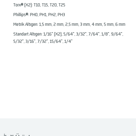
Torx® (X2): T10, T15, T20, T25
Phillips®: PH0, PH1, PH2, PH3
Metrik Altıgen: 1,5 mm, 2 mm, 2,5 mm, 3 mm, 4 mm, 5 mm, 6 mm
Standart Altıgen: 1/16" (X2), 5/64", 3/32", 7/64", 1/8", 9/64",
5/32", 3/16", 7/32", 15/64", 1/4"