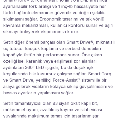
Smart-Torq® tork anahtarı, 10 ila 70 inç-lb arasında
ayarlanabilir tork aralığı ve 1 inç-lb hassasiyetle her
türlü bağlantı elemanının güvenilir ve doğru şekilde
sıkılmasını sağlar. Ergonomik tasarımı ve tek yönlü
kavrama mekanizması, kullanıcı konforu sunar ve aşırı
sıkmayı önleyerek ekipmanınızı korur.
Setin diğer önemli parçası olan Smart Drive®, mıknatıslı
uç tutucu, kauçuk kaplama ve serbest dönebilen
kapağıyla üstün bir performans sunar. Öne çıkan
özelliği ise, karanlık veya erişilmesi zor alanları
aydınlatan 360° LED ışığıdır, bu da düşük ışık
koşullarında bile kusursuz çalışma sağlar. Smart-Torq
ve Smart Drive, yenilikçi Force-Assist™ sistemi ile bir
araya gelerek vidaların kolayca sıkılıp gevşetilmesini ve
hassas ayarların yapılmasını sağlar.
Setin tamamlayıcısı olan 83 siyah oksit kaplı bit,
mükemmel uyum, azaltılmış kayma ve silah vidası
yuvalarında maksimum temas için tasarlanmıştır.