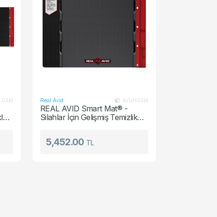
Real Avid
LGSM
AVUHGSM
REAL AVID Smart Mat® -
ler
Silahlar İçin Gelişmiş Temizlik
Matı
5,452.00
TL