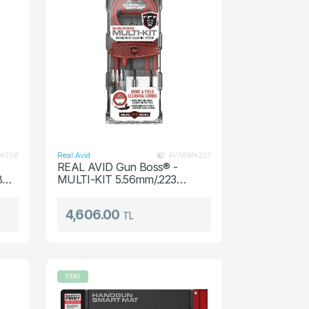
Real Avid
K308
AVGBMK223
REAL AVID Gun Boss® -
8
MULTI-KIT 5.56mm/.223
Kalibre Profesyonel Silah
Temizleme Harbi Seti
4,606.00
TL
YENİ