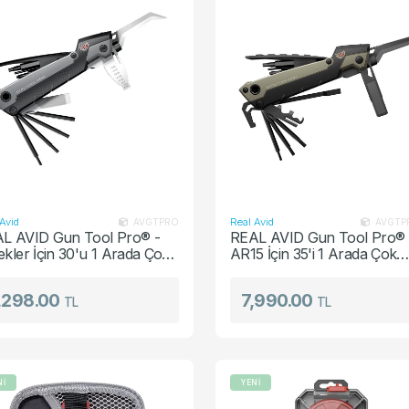
ça / Aksesuar
Avid
Real Avid
AVGTPRO
AVGTP
L AVID Gun Tool Pro® -
REAL AVID Gun Tool Pro® 
ekler İçin 30'u 1 Arada Çok
AR15 İçin 35'i 1 Arada Çok
çlı Bakım Aracı
Amaçlı Bakım Aracı
,298.00
7,990.00
TL
TL
Nİ
YENİ