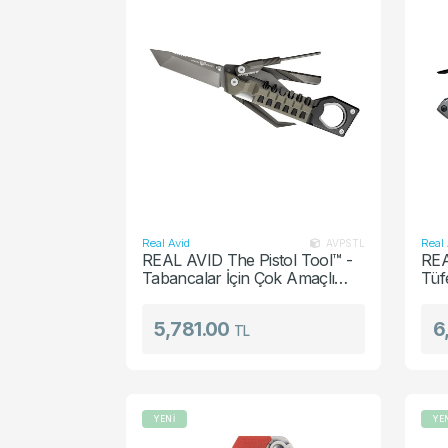
Şarjör
Yedek Par
Real Avid
Real 
AVPSTL
REAL AVID The Pistol Tool™ -
REA
Tabancalar İçin Çok Amaçlı
Tüf
Bakım Aracı
Ama
5,781.00
6
TL
YENİ
YE