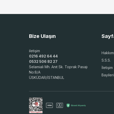
Bize Ulaşın
Sayf
iletişim
Hakkım
0216 492 64 44
S.S.S.
0532 506 82 27
Selamiali Mh. Anıt Sk. Toprak Pasajı
İletişim
No:8/A
Bayiler
ÜSKÜDAR/İSTANBUL