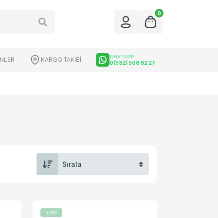
0
WHATSAPP
ÜNLER
KARGO TAKİBİ
0(532) 506 82 27
üfek Dürbünleri
Red Dot Çeşitleri
YENİ