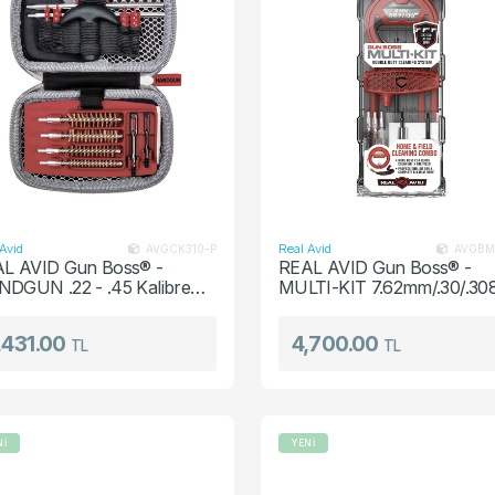
Avid
Real Avid
AVGCK310-P
AVGBM
L AVID Gun Boss® -
REAL AVID Gun Boss® -
DGUN .22 - .45 Kalibre
MULTI-KIT 7.62mm/.30/.30
fesyonel Tactical Tabanca
Kalibre Profesyonel Silah
izleme Harbi Seti
Temizleme Harbi Seti
,431.00
4,700.00
TL
TL
Nİ
YENİ