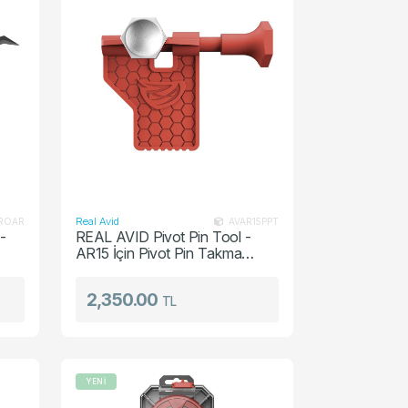
Real Avid
ROAR
AVAR15PPT
-
REAL AVID Pivot Pin Tool -
AR15 İçin Pivot Pin Takma
Aparatı
2,350.00
TL
YENİ