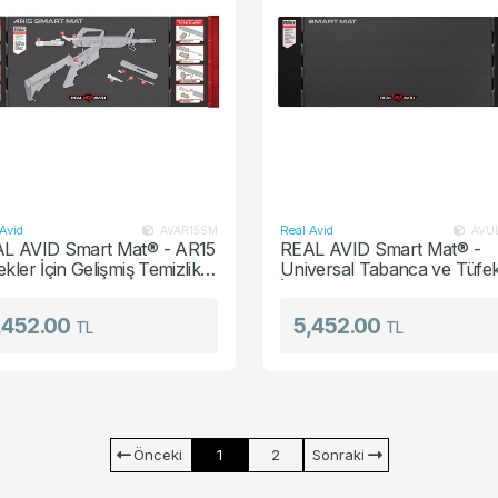
Avid
Real Avid
AVAR15SM
AVU
L AVID Smart Mat® - AR15
REAL AVID Smart Mat® -
kler İçin Gelişmiş Temizlik
Universal Tabanca ve Tüfek
ı
İçin Gelişmiş Temizlik Matı
,452.00
5,452.00
TL
TL
Önceki
1
2
Sonraki