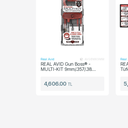
Real Avid
Real 
AVGBMK9MM
REAL AVID Gun Boss® -
REA
MULTI-KIT 9mm/.357/.38
Tüfe
Kalibre Profesyonel Silah
Mat
Temizleme Harbi Seti
4,606.00
5
TL