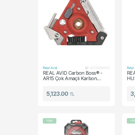
Real Avid
Real 
AVCARBAR15
REAL AVID Carbon Boss® -
REA
AR15 Çok Amaçlı Karbon
HUN
Profesyonel Tactical Tabanca
Pro
Temizleme Harbi Seti
Tem
5,123.00
3
TL
YENİ
YE