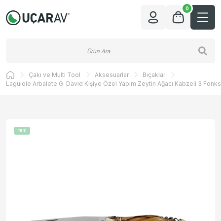
0
Çakı ve Multi Tool
Aksesuarlar
Bıçaklar
Laguiole Arbalete G. David Kişiye Özel Yapım Zeytin Ağacı Kabzeli 3 Fonk
YENİ