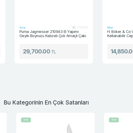
210943
Puma
Böker
Puma Jagmesser 210943 El Yapımı
H. Böker & Co's Se
Geyik Boynuzu Kabzeli Çok Amaçlı Çakı
Katlanabilir Cep Çak
29,700.00
14,850.00
TL
T
Bu Kategorinin En Çok Satanları
YENİ
YENİ