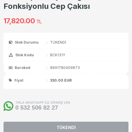
Fonksiyonlu Cep Çakısı
17,820.00
TL
Stok Durumu
:
TÜKENDİ
Stok Kodu
:
BCK131Y
Barokod
:
8691780409873
Fiyat
:
330.00
EUR
TIKLA WHATSAPP İLE SİPARİŞ VER
0 532 506 82 27
TÜKENDİ