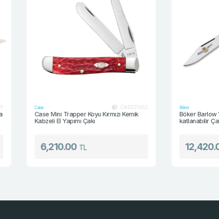
CASE31952
Case
Böker
Case Mini Trapper Koyu Kırmızı Kemik
Böker Barlow 150. Y
Kabzeli El Yapımı Çakı
katlanabilir Çakı
6,210.00
12,420.00
TL
T