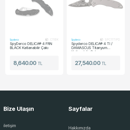
C11BK
SPC11TIPD
Spyderco
Spyderco
SpyDerco DELICA® 4 FRN
Spyderco DELICA® 4 TI /
BLACK Katlanabilir Çakı
DAMASCUS Titanyum
Katlanabilir Çakı
8,640.00
27,540.00
TL
TL
Bize Ulaşın
Sayfalar
iletişim
Hakkımızda