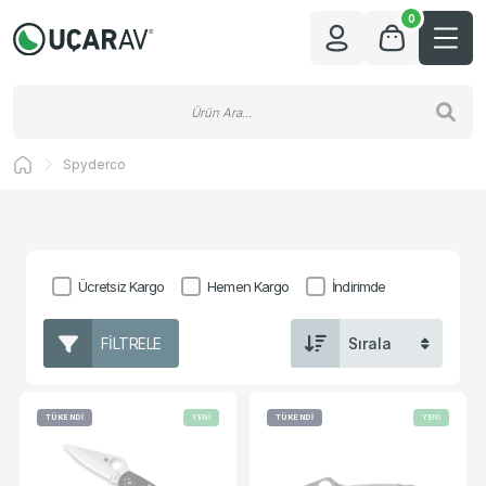
0
Spyderco
Ücretsiz Kargo
Hemen Kargo
İndirimde
FILTRELE
TÜKENDİ
YENİ
TÜKENDİ
YENİ