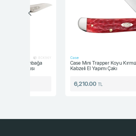
Case
BCK96Y
CASE3195
mbağa
Case Mini Trapper Koyu Kırmızı Kemik
sı
Kabzeli El Yapımı Çakı
6,210.00
TL