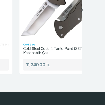
Cold Steel
Buck
CS-58PT
Cold Steel Code 4 Tanto Point (S35VN)
Buck 110 
Katlanabilir Çakı
Çakısı
11,340.00
7,560
TL