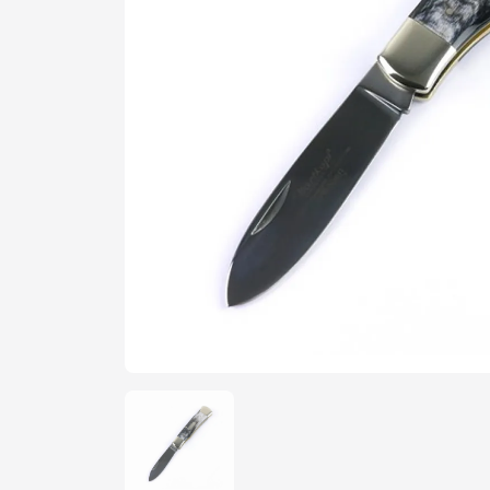
Şarjör
Yedek Par