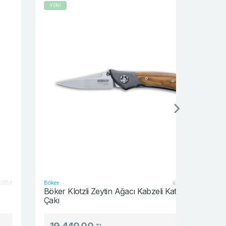
YENİ
YENİ
Böker
Böker
BO110140
Böker Klotzli Zeytin Ağacı Kabzeli Katlanabilir
Böker Del
Çakı
Katlanabil