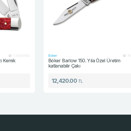
Böker
2
BO115941
Böker Barlow 150. Yıla Özel Üretim
katlanabilir Çakı
12,420.00
TL