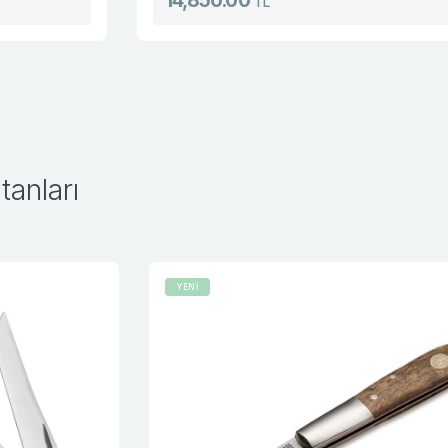
14,850.00
TL
anları
YENİ