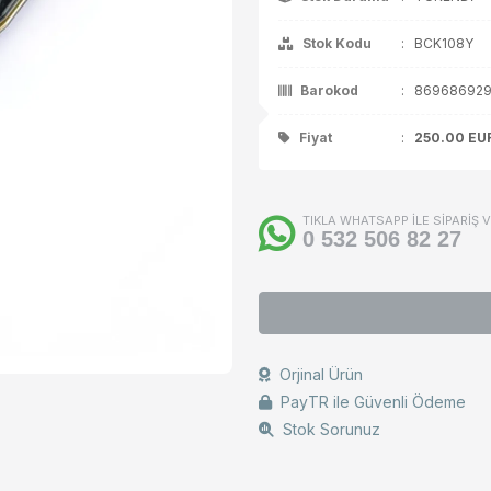
ça / Aksesuar
Stok Kodu
:
BCK108Y
Barokod
:
869686929
Fiyat
:
250.00
EU
TIKLA WHATSAPP İLE SİPARİŞ 
0 532 506 82 27
Orjinal Ürün
PayTR ile Güvenli Ödeme
Stok Sorunuz