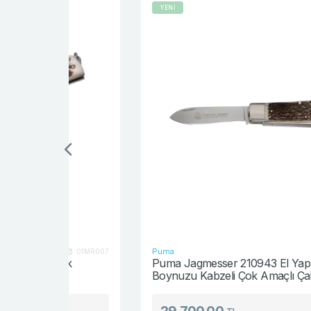
YENİ
Puma
01MR007
21094
ik
Puma Jagmesser 210943 El Yapımı Geyik
Boynuzu Kabzeli Çok Amaçlı Çakı