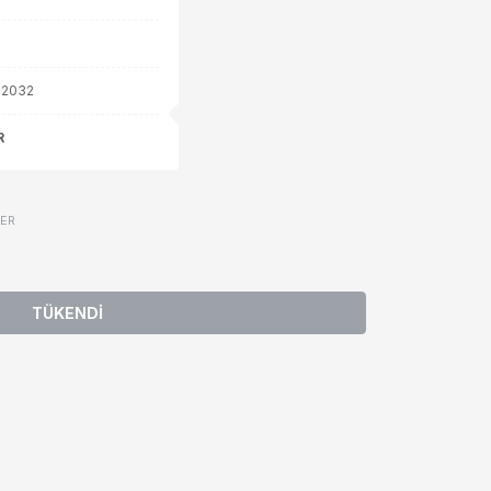
2032
R
VER
TÜKENDİ