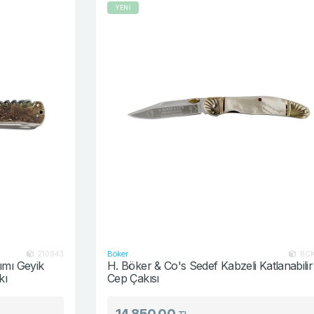
YENİ
Böker
3
BCK135Y
H. Böker & Co's Sedef Kabzeli Katlanabilir
Cep Çakısı