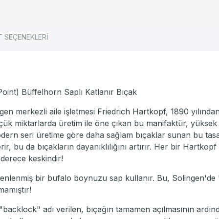
T SEÇENEKLERİ
t) Büffelhorn Saplı Katlanır Bıçak
ngen merkezli aile işletmesi Friedrich Hartkopf, 1890 yılından
çük miktarlarda üretim ile öne çıkan bu manifaktür, yüksek ka
ern seri üretime göre daha sağlam bıçaklar sunan bu tasar
 bu da bıçakların dayanıklılığını artırır. Her bir Hartkopf b
 derece keskindir!
enlenmiş bir bufalo boynuzu sap kullanır. Bu, Solingen'de 
mamıştır!
backlock" adı verilen, bıçağın tamamen açılmasının ardından