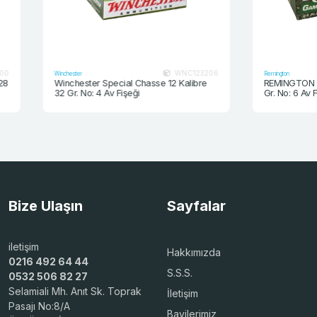
WNC123206
Winchester
Remington
Winchester Special Chasse 12 Kalibre
REMINGTON GAME L
32 Gr. No: 4 Av Fişeği
Gr. No: 6 Av Fişeği
Bize Ulaşın
Sayfalar
iletişim
Hakkımızda
0216 492 64 44
S.S.S.
0532 506 82 27
Selamiali Mh. Anıt Sk. Toprak
İletişim
Pasajı No:8/A
Bayilerimiz