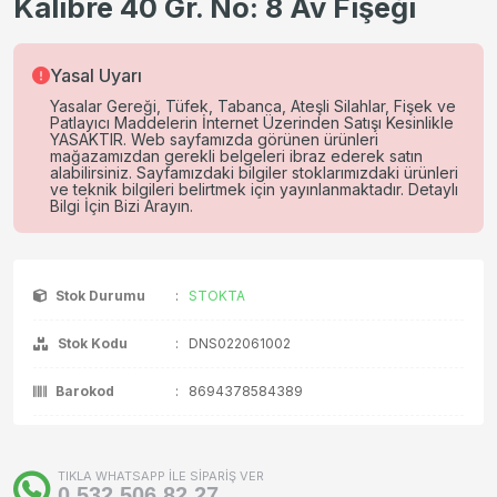
Kalibre 40 Gr. No: 8 Av Fişeği
Yasal Uyarı
Yasalar Gereği, Tüfek, Tabanca, Ateşli Silahlar, Fişek ve
Patlayıcı Maddelerin İnternet Üzerinden Satışı Kesinlikle
YASAKTIR. Web sayfamızda görünen ürünleri
mağazamızdan gerekli belgeleri ibraz ederek satın
alabilirsiniz. Sayfamızdaki bilgiler stoklarımızdaki ürünleri
ve teknik bilgileri belirtmek için yayınlanmaktadır. Detaylı
Bilgi İçin Bizi Arayın.
Stok Durumu
:
STOKTA
Stok Kodu
:
DNS022061002
Barokod
:
8694378584389
TIKLA WHATSAPP İLE SİPARİŞ VER
0 532 506 82 27