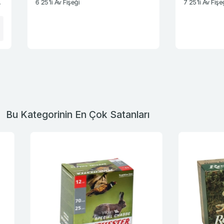
6 25'li Av Fişeği
7 25'li Av Fişeği
Bu Kategorinin En Çok Satanları