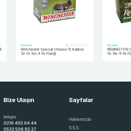
WNC123206
Winchester
Remington
Winchester Special Chasse 12 Kalibre
REMINGTON GAME L
32 Gr. No: 4 Av Fişeği
Gr. No: 6 Av Fişeği
Bize Ulaşın
Sayfalar
iletişim
Hakkımızda
0216 492 64 44
S.S.S.
0532 506 82 27