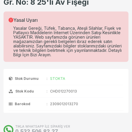
Gr. No: 8 25'li Av Fişeği
Yasal Uyarı
Yasalar Gereği, Tüfek, Tabanca, Ateşli Silahlar, Fişek ve
Patlayıcı Maddelerin İnternet Üzerinden Satışı Kesinlikle
YASAKTIR. Web sayfamızda görünen ürünleri
mağazamızdan gerekli belgeleri ibraz ederek satın
alabilirsiniz. Sayfamızdaki bilgiler stoklarımızdaki ürünleri
ve teknik bilgileri belirtmek için yayınlanmaktadır. Detaylı
Bilgi İçin Bizi Arayın.
Stok Durumu
:
STOKTA
Stok Kodu
:
CHD012270013
Barokod
:
2309012013270
TIKLA WHATSAPP İLE SİPARİŞ VER
0 532 506 82 27