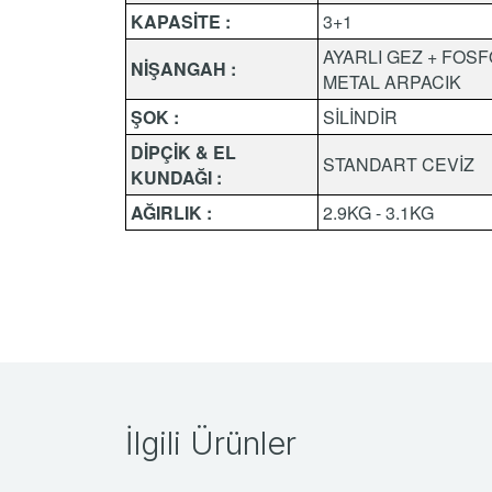
KAPASİTE :
3+1
AYARLI GEZ + FOS
NİŞANGAH :
METAL ARPACIK
ŞOK :
SİLİNDİR
DİPÇİK & EL
STANDART CEVİZ
KUNDAĞI :
AĞIRLIK :
2.9KG - 3.1KG
İlgili Ürünler