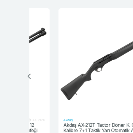
Akdaş
AX-212X
AX-212
lı 12
Akdaş AX-212T Tactor Döner K. Gazlı 12
 Tüfeği
Kalibre 7+1 Taktik Yarı Otomatik Av Tüfeği