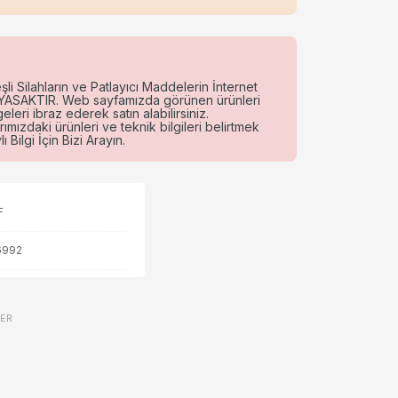
li Silahların ve Patlayıcı Maddelerin İnternet
e YASAKTIR. Web sayfamızda görünen ürünleri
eri ibraz ederek satın alabilirsiniz.
rımızdaki ürünleri ve teknik bilgileri belirtmek
 Bilgi İçin Bizi Arayın.
F
6992
VER