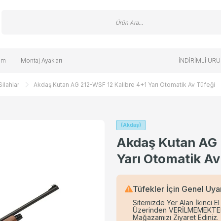
im
Montaj Ayakları
İNDİRİMLİ ÜR
Silahlar
Akdaş Kutan AG 212-WSF 12 Kalibre 4+1 Yarı Otomatik Av Tüfeği
lahlar
Ölçer
tolonu
ksesuarları
Havalı Silahlar
Optik Aksesuarları
El ve Kafa Fenerleri
Eldiven/Şapka/Bere
Raylar
rbünleri
ont
r (Schwenk) Ayaklar
Yağmurluk
Antika Tüfekler
ı
Havalı Silah Aksesuarları
(Akdaş)
Akdaş Kutan AG 
ifte
lti Tool
Hedef
T
Yarı Otomatik Av
tik
PCP Havalı Tabanca
 Aksesuarları
ler
PCP Havalı Tüfekler
Tüfekler İçin Genel Uya
Saçma
Sitemizde Yer Alan İkinci El
Üzerinden VERİLMEMEKTEDİR! 
Mağazamızı Ziyaret Ediniz.