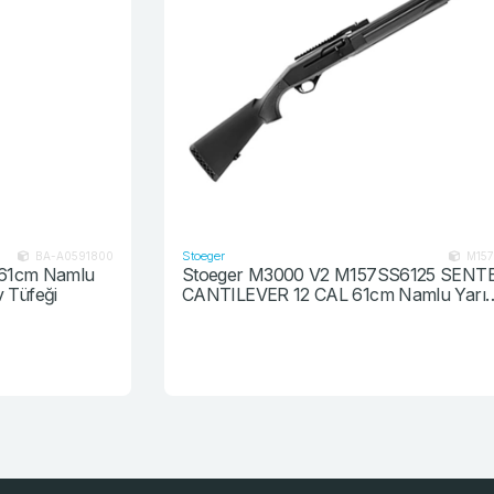
Stoeger
0
M157SS6125
Stoeger M3000 V2 M157SS6125 SENTETİK
CANTILEVER 12 CAL 61cm Namlu Yarı
Otomatik Av Tüfeği