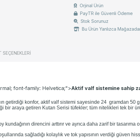
Orjinal Ürün
PayTR ile Güvenli Ödeme
Stok Sorunuz
Bu Ürün Yanlızca Mağazadan
T SEÇENEKLERİ
rmal; font-family: Helvetica;">
Aktif valf sistemine sahip z
ın getirdiği konfor, aktif valf sistemi sayesinde 24 gramdan 50
ği bir araya getiren Kutan Serisi tüfekler; tüm nitelikleri tek bir
 kundağının direncini arttırır ve ayrıca daha zarif bir tasarıma o
ullarında sağladığı kolaylık ve tok yapısının verdiği güven hissi