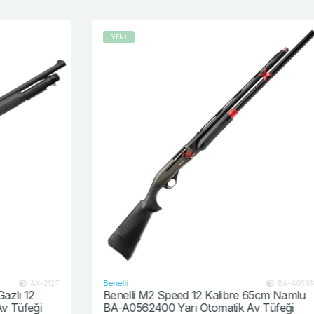
YENİ
Benelli
T
BA-A0591800
Benelli M2 Speed 12 Kalibre 65cm Namlu
BA-A0562400 Yarı Otomatik Av Tüfeği