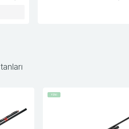
anları
YENİ