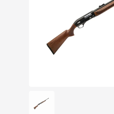
Şarjör
Yedek Par