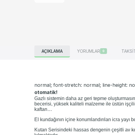
AÇIKLAMA
YORUMLAR
TAKSİ
0
normal; font-stretch: normal; line-height: no
otomatik!
Gazlı sistemin daha az geri tepme oluşturmasın
becerisi, yüksek kaliteli malzeme ile üstün işçili
kaftan…
El kundağının içine konumlandırılan icra yayı boy
Kutan Serisindeki hassas dengenin çeşitli av koş