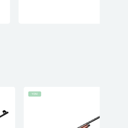
Tüfeği
YENİ
YENİ