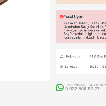
ça / Aksesuar
Yasal Uyarı
*Yasalar Gereği, Tüfek, Ateş
Üzerinden Satışı Kesinlikl
mağazamızdan gerekli belgel
Sayfamızdaki bilgiler stokla
için yayınlanmaktadır. Detaylı
Stok Kodu
:
AG-212-WS
Barokod
:
202801416
TIKLA WHATSAPP İLE SİPARİŞ 
0 532 506 82 27