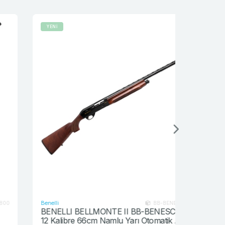
YENİ
Benelli
Remington
BB-BENESC041012
BENELLI BELLMONTE II BB-BENESC041012
Remington
12 Kalibre 66cm Namlu Yarı Otomatik Av
Otomatik 