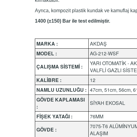
kılmaktadır.
Ayrıca, kompozit plastik kundak ve kamuflaj ka
1400 (±150) Bar ile test edilmiştir.
MARKA :
AKDAŞ
MODEL :
AG-212-WSF
YARI OTOMATİK - AK
ÇALIŞMA SİSTEMİ :
VALFLİ GAZLI SİST
KALİBRE :
12
NAMLU UZUNLUĞU :
47cm, 51cm, 56cm, 
GÖVDE KAPLAMASI
SİYAH EKOSAL
:
FİŞEK YATAĞI :
76MM
7075-T6 ALÜMİNYU
GÖVDE :
ALAŞIM