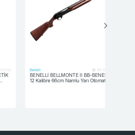
Benelli
Benelli
BB-BENESC041012
BENELLI BELLMONTE II BB-BENESC041012
Benelli 
12 Kalibre 66cm Namlu Yarı Otomatik Av
BA-A0562
Tüfeği