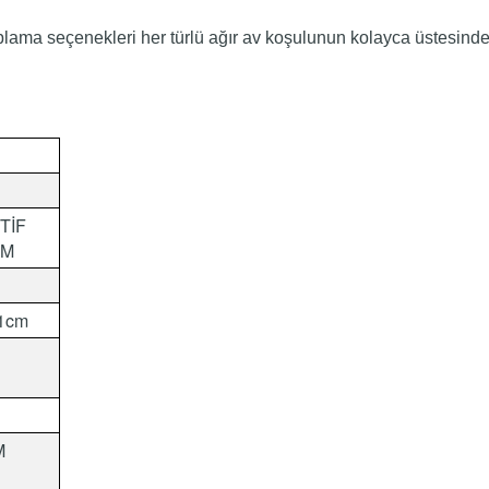
plama seçenekleri her türlü ağır av koşulunun kolayca üstesinde
TİF
EM
61cm
M