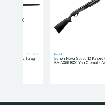
Benelli
UA-YVLTFK17
BA-A059180
5 1974 Sıfır Ayarında Av Tüfeği
Benelli Nova Speed 12 Kalibre 61cm Namlu
BA-A0591800 Yarı Otomatik Av Tüfeği