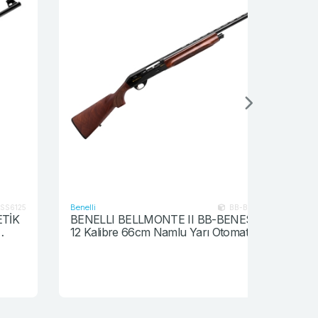
Benelli
Benelli
BB-BENESC041012
BENELLI BELLMONTE II BB-BENESC041012
Benelli 
12 Kalibre 66cm Namlu Yarı Otomatik Av
BA-A0562
Tüfeği