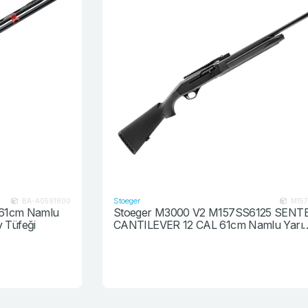
Stoeger
0
M157SS6125
Stoeger M3000 V2 M157SS6125 SENTETİK
CANTILEVER 12 CAL 61cm Namlu Yarı
Otomatik Av Tüfeği