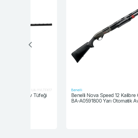
Benelli
UA-YVLTFK17
BA-A059180
A5 1974 Sıfır Ayarında Av Tüfeği
Benelli Nova Speed 12 Kalibre 61cm Namlu
BA-A0591800 Yarı Otomatik Av Tüfeği