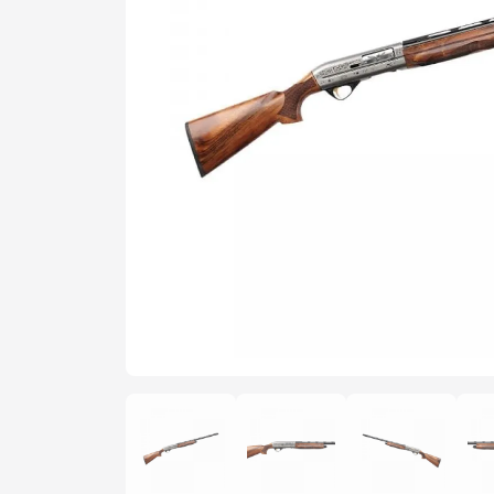
Şarjör
Yedek Par