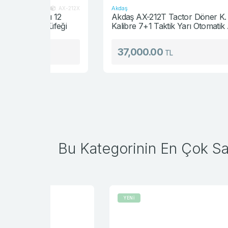
Akdaş
AX-212X
AX-212
lı 12
Akdaş AX-212T Tactor Döner K. Gazlı 12
 Tüfeği
Kalibre 7+1 Taktik Yarı Otomatik Av Tüfeği
37,000.00
TL
Bu Kategorinin En Çok Sat
YENİ