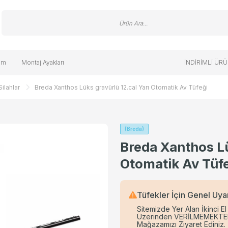
im
Montaj Ayakları
İNDİRİMLİ ÜR
Silahlar
Breda Xanthos Lüks gravürlü 12.cal Yarı Otomatik Av Tüfeği
lahlar
Ölçer
tolonu
ksesuarları
Havalı Silahlar
Optik Aksesuarları
El ve Kafa Fenerleri
Eldiven/Şapka/Bere
Raylar
rbünleri
ont
r (Schwenk) Ayaklar
Yağmurluk
Antika Tüfekler
ı
Havalı Silah Aksesuarları
(Breda)
Breda Xanthos Lü
ifte
lti Tool
Hedef
T
Otomatik Av Tüf
tik
PCP Havalı Tabanca
 Aksesuarları
ler
PCP Havalı Tüfekler
Tüfekler İçin Genel Uya
Saçma
Sitemizde Yer Alan İkinci El
Üzerinden VERİLMEMEKTEDİR! 
Mağazamızı Ziyaret Ediniz.