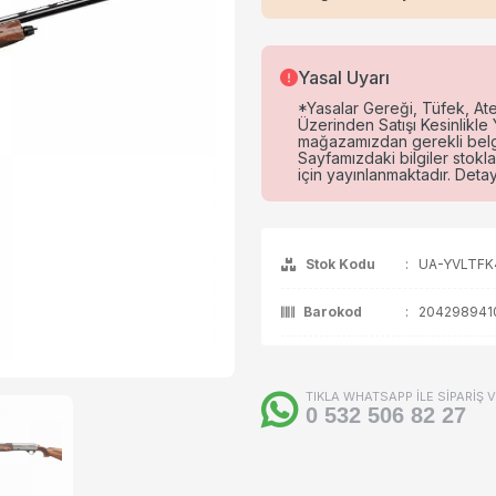
ça / Aksesuar
Yasal Uyarı
*Yasalar Gereği, Tüfek, Ateş
Üzerinden Satışı Kesinlikl
mağazamızdan gerekli belgel
Sayfamızdaki bilgiler stokla
için yayınlanmaktadır. Detaylı
Stok Kodu
:
UA-YVLTFK
Barokod
:
204298941
TIKLA WHATSAPP İLE SİPARİŞ 
0 532 506 82 27