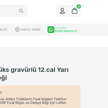
0
WHATSAPP
ÜNLER
KARGO TAKİBİ
0(532) 506 82 27
ks gravürlü 12.cal Yarı
üfek Dürbünleri
Red Dot Çeşitleri
eği
rı
 ve Antika Tüfeklerin Fiyat bilgileri Telefon
Fiyat Bilgisi ve Detaylı Bilgi İçin Lütfen