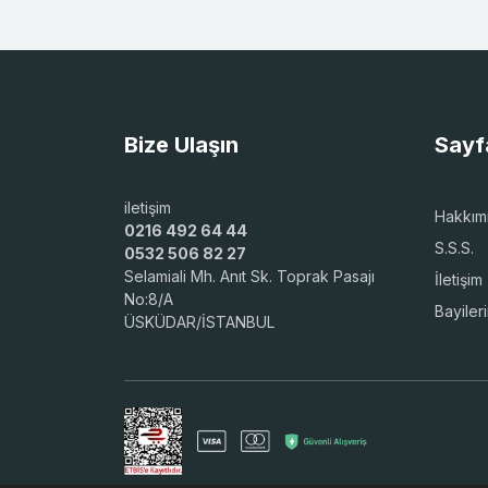
Bize Ulaşın
Sayf
iletişim
Hakkım
0216 492 64 44
S.S.S.
0532 506 82 27
Selamiali Mh. Anıt Sk. Toprak Pasajı
İletişim
No:8/A
Bayiler
ÜSKÜDAR/İSTANBUL