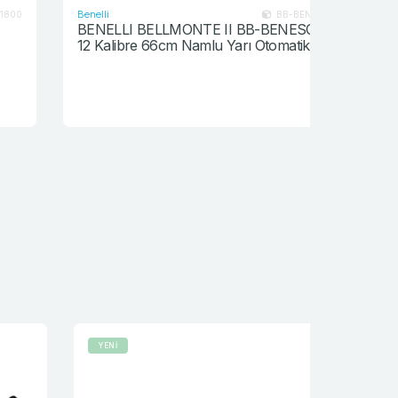
Benelli
Remington
BB-BENESC041012
BENELLI BELLMONTE II BB-BENESC041012
Remington
12 Kalibre 66cm Namlu Yarı Otomatik Av
Otomatik 
Tüfeği
YENİ
YENİ