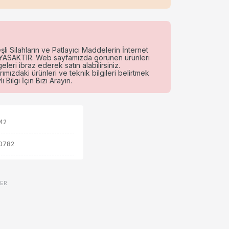
li Silahların ve Patlayıcı Maddelerin İnternet
e YASAKTIR. Web sayfamızda görünen ürünleri
eri ibraz ederek satın alabilirsiniz.
rımızdaki ürünleri ve teknik bilgileri belirtmek
 Bilgi İçin Bizi Arayın.
42
0782
VER