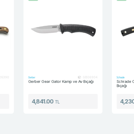
GB06904
Gerber
Schrade
Gerber Gear Gator Kamp ve Av Bıçağı
Schrade Old Time
Bıçağı
4,841.00
4,230.00
TL