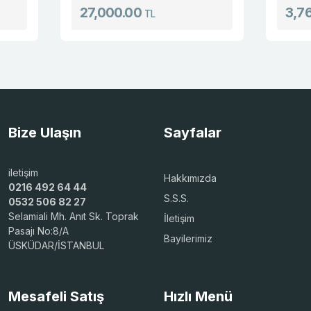
27,000.00
3,760.0
TL
Bize Ulaşın
Sayfalar
iletişim
Hakkımızda
0216 492 64 44
S.S.S.
0532 506 82 27
Selamiali Mh. Anıt Sk. Toprak
İletişim
Pasajı No:8/A
Bayilerimiz
ÜSKÜDAR/İSTANBUL
Mesafeli Satış
Hızlı Menü