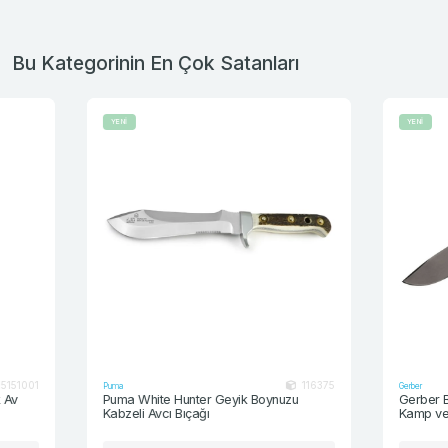
Bu Kategorinin En Çok Satanları
YENİ
YENİ
116375
Puma
Gerber
Puma White Hunter Geyik Boynuzu
Gerber Bear Gryl
Kabzeli Avcı Bıçağı
Kamp ve Av Bıça