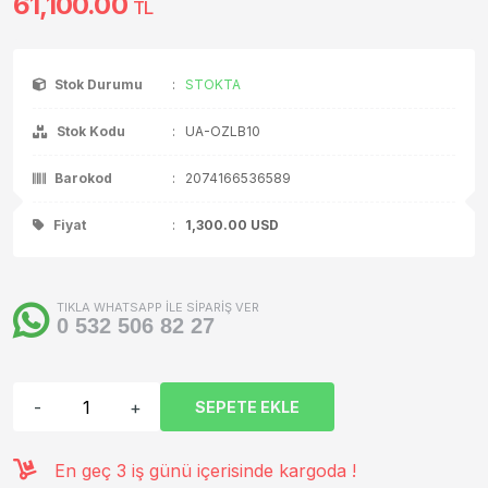
61,100.00
TL
Stok Durumu
:
STOKTA
Stok Kodu
:
UA-OZLB10
Barokod
:
2074166536589
Fiyat
:
1,300.00
USD
TIKLA WHATSAPP İLE SİPARİŞ VER
0 532 506 82 27
-
+
SEPETE EKLE
En geç 3 iş günü içerisinde kargoda !