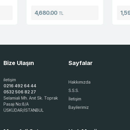
4,680.00
1,598.00
TL
Bize Ulaşın
Sayfalar
iletişim
Hakkımızda
0216 492 64 44
S.S.S.
0532 506 82 27
Selamiali Mh. Anıt Sk. Toprak
İletişim
Pasajı No:8/A
Bayilerimiz
ÜSKÜDAR/İSTANBUL