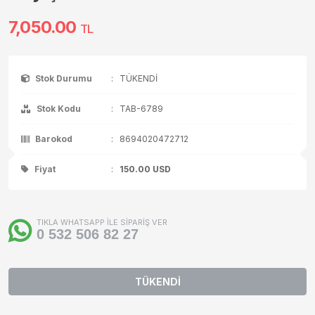
7,050.00
TL
Stok Durumu
:
TÜKENDİ
Stok Kodu
:
TAB-6789
Barokod
:
8694020472712
Fiyat
:
150.00
USD
TIKLA WHATSAPP İLE SİPARİŞ VER
0 532 506 82 27
TÜKENDİ