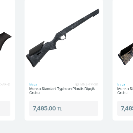
MNZ-TP-SK
Monza
Monza
Monza Standart Typhoon Plastik Dipçik
Monza Standart B
Grubu
Grubu
7,485.00
7,485.00
TL