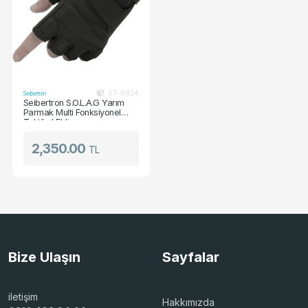
ST-0934
Seibertron
Seibertron S.O.L.A.G Yarım
Parmak Multi Fonksiyonel
Taktikal Eldiven
2,350.00
TL
Bize Ulaşın
Sayfalar
iletişim
Hakkımızda