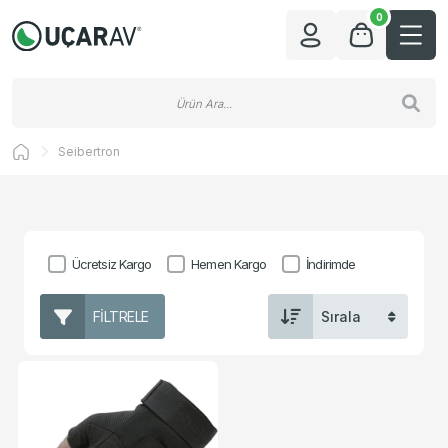
0
Seibertron
Ücretsiz Kargo
Hemen Kargo
İndirimde
FILTRELE