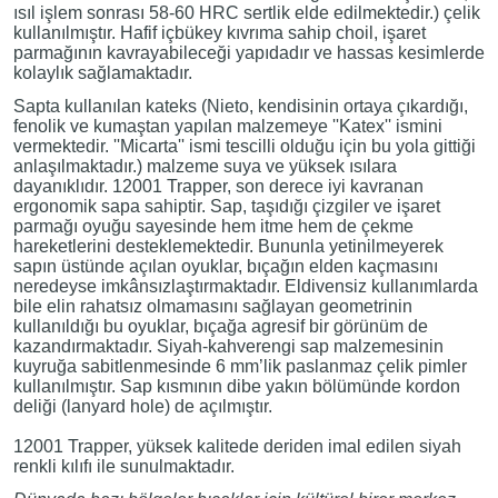
ısıl işlem sonrası 58-60 HRC sertlik elde edilmektedir.) çelik
kullanılmıştır. Hafif içbükey kıvrıma sahip choil, işaret
parmağının kavrayabileceği yapıdadır ve hassas kesimlerde
kolaylık sağlamaktadır.
Sapta kullanılan kateks (Nieto, kendisinin ortaya çıkardığı,
fenolik ve kumaştan yapılan malzemeye ''Katex'' ismini
vermektedir. ''Micarta'' ismi tescilli olduğu için bu yola gittiği
anlaşılmaktadır.) malzeme suya ve yüksek ısılara
dayanıklıdır. 12001 Trapper, son derece iyi kavranan
ergonomik sapa sahiptir. Sap, taşıdığı çizgiler ve işaret
parmağı oyuğu sayesinde hem itme hem de çekme
hareketlerini desteklemektedir. Bununla yetinilmeyerek
sapın üstünde açılan oyuklar, bıçağın elden kaçmasını
neredeyse imkânsızlaştırmaktadır. Eldivensiz kullanımlarda
bile elin rahatsız olmamasını sağlayan geometrinin
kullanıldığı bu oyuklar, bıçağa agresif bir görünüm de
kazandırmaktadır. Siyah-kahverengi sap malzemesinin
kuyruğa sabitlenmesinde 6 mm’lik paslanmaz çelik pimler
kullanılmıştır. Sap kısmının dibe yakın bölümünde kordon
deliği (lanyard hole) de açılmıştır.
12001 Trapper, yüksek kalitede deriden imal edilen siyah
renkli kılıfı ile sunulmaktadır.