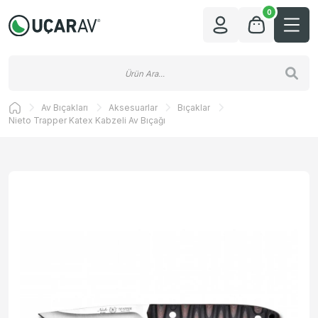
0
Av Bıçakları
Aksesuarlar
Bıçaklar
Nieto Trapper Katex Kabzeli Av Bıçağı