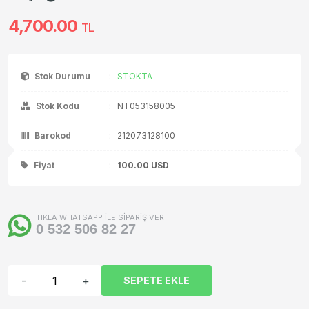
4,700.00
TL
Stok Durumu
:
STOKTA
Stok Kodu
:
NT053158005
Barokod
:
212073128100
Fiyat
:
100.00
USD
TIKLA WHATSAPP İLE SİPARİŞ VER
0 532 506 82 27
-
+
SEPETE EKLE