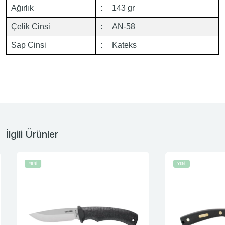
Ağırlık
:
143 gr
Çelik Cinsi
:
AN-58
Sap Cinsi
:
Kateks
İlgili Ürünler
YENİ
YENİ