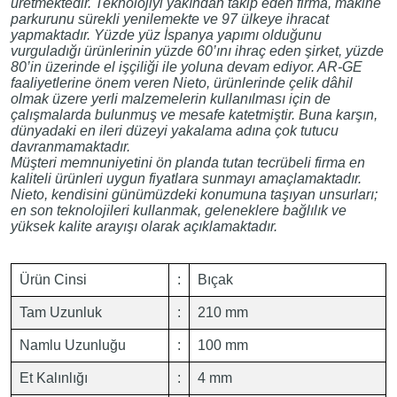
üretmektedir. Teknolojiyi yakından takip eden firma, makine
parkurunu sürekli yenilemekte ve 97 ülkeye ihracat
yapmaktadır. Yüzde yüz İspanya yapımı olduğunu
vurguladığı ürünlerinin yüzde 60’ını ihraç eden şirket, yüzde
80’in üzerinde el işçiliği ile yoluna devam ediyor. AR-GE
faaliyetlerine önem veren Nieto, ürünlerinde çelik dâhil
olmak üzere yerli malzemelerin kullanılması için de
çalışmalarda bulunmuş ve mesafe katetmiştir. Buna karşın,
dünyadaki en ileri düzeyi yakalama adına çok tutucu
davranmamaktadır.
Müşteri memnuniyetini ön planda tutan tecrübeli firma en
kaliteli ürünleri uygun fiyatlara sunmayı amaçlamaktadır.
Nieto, kendisini günümüzdeki konumuna taşıyan unsurları;
en son teknolojileri kullanmak, geleneklere bağlılık ve
yüksek kalite arayışı olarak açıklamaktadır.
Ürün Cinsi
:
Bıçak
Tam Uzunluk
:
210 mm
Namlu Uzunluğu
:
100 mm
Et Kalınlığı
:
4 mm