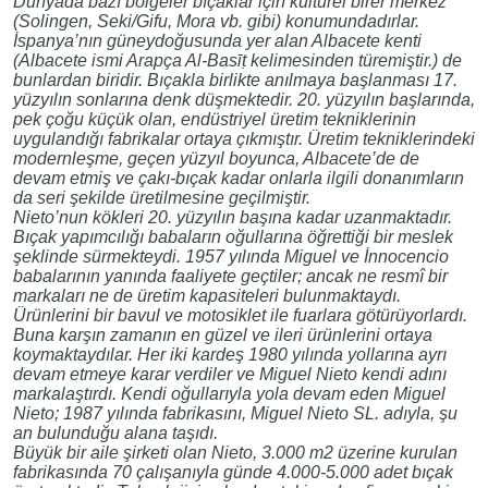
Dünyada bazı bölgeler bıçaklar için kültürel birer merkez
(Solingen, Seki/Gifu, Mora vb. gibi) konumundadırlar.
İspanya’nın güneydoğusunda yer alan Albacete kenti
(Albacete ismi Arapça Al-Basīṭ kelimesinden türemiştir.) de
bunlardan biridir. Bıçakla birlikte anılmaya başlanması 17.
yüzyılın sonlarına denk düşmektedir. 20. yüzyılın başlarında,
pek çoğu küçük olan, endüstriyel üretim tekniklerinin
uygulandığı fabrikalar ortaya çıkmıştır. Üretim tekniklerindeki
modernleşme, geçen yüzyıl boyunca, Albacete’de de
devam etmiş ve çakı-bıçak kadar onlarla ilgili donanımların
da seri şekilde üretilmesine geçilmiştir.
Nieto’nun kökleri 20. yüzyılın başına kadar uzanmaktadır.
Bıçak yapımcılığı babaların oğullarına öğrettiği bir meslek
şeklinde sürmekteydi. 1957 yılında Miguel ve İnnocencio
babalarının yanında faaliyete geçtiler; ancak ne resmî bir
markaları ne de üretim kapasiteleri bulunmaktaydı.
Ürünlerini bir bavul ve motosiklet ile fuarlara götürüyorlardı.
Buna karşın zamanın en güzel ve ileri ürünlerini ortaya
koymaktaydılar. Her iki kardeş 1980 yılında yollarına ayrı
devam etmeye karar verdiler ve Miguel Nieto kendi adını
markalaştırdı. Kendi oğullarıyla yola devam eden Miguel
Nieto; 1987 yılında fabrikasını, Miguel Nieto SL. adıyla, şu
an bulunduğu alana taşıdı.
Büyük bir aile şirketi olan Nieto, 3.000 m2 üzerine kurulan
fabrikasında 70 çalışanıyla günde 4.000-5.000 adet bıçak