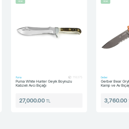
YENİ
YENİ
116375
Puma
Gerber
Puma White Hunter Geyik Boynuzu
Gerber Bear Grylls U
Kabzeli Avcı Bıçağı
Kamp ve Av Bıçağı
27,000.00
3,760.00
TL
TL