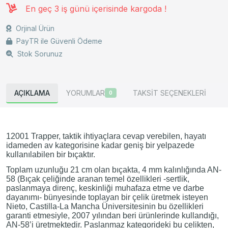
En geç 3 iş günü içerisinde kargoda !
Orjinal Ürün
PayTR ile Güvenli Ödeme
Stok Sorunuz
AÇIKLAMA
YORUMLAR
TAKSİT SEÇENEKLERİ
0
12001 Trapper, taktik ihtiyaçlara cevap verebilen, hayatı
idameden av kategorisine kadar geniş bir yelpazede
kullanılabilen bir bıçaktır.
Toplam uzunluğu 21 cm olan bıçakta, 4 mm kalınlığında AN-
58 (Bıçak çeliğinde aranan temel özellikleri -sertlik,
paslanmaya direnç, keskinliği muhafaza etme ve darbe
dayanımı- bünyesinde toplayan bir çelik üretmek isteyen
Nieto, Castilla-La Mancha Üniversitesinin bu özellikleri
garanti etmesiyle, 2007 yılından beri ürünlerinde kullandığı,
AN-58’i üretmektedir. Paslanmaz kategorideki bu çelikten,