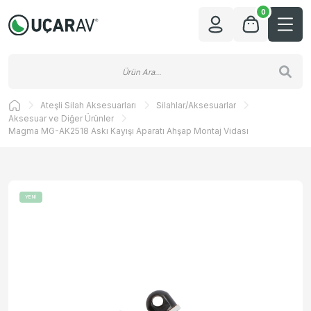
0
Ateşli Silah Aksesuarları
Silahlar/Aksesuarlar
Aksesuar ve Diğer Ürünler
Magma MG-AK2518 Askı Kayışı Aparatı Ahşap Montaj Vidası
YENİ