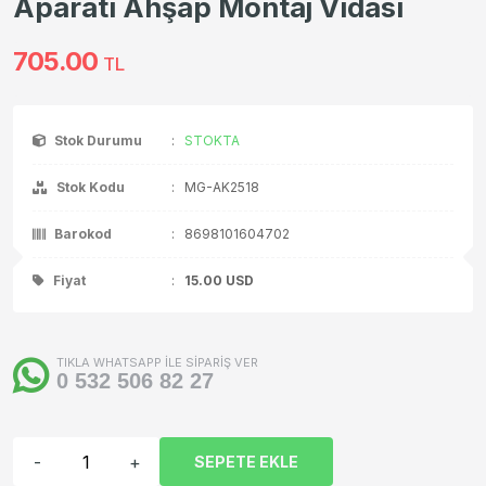
Aparatı Ahşap Montaj Vidası
705.00
TL
Stok Durumu
:
STOKTA
Stok Kodu
:
MG-AK2518
Barokod
:
8698101604702
Fiyat
:
15.00
USD
TIKLA WHATSAPP İLE SİPARİŞ VER
0 532 506 82 27
-
+
SEPETE EKLE