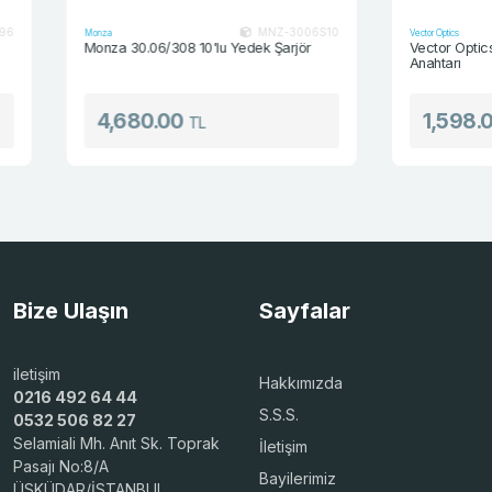
MNZ-3006S10
Monza
Vector Optics
Monza 30.06/308 10'lu Yedek Şarjör
Vector Optics AR1
Anahtarı
4,680.00
1,598.00
TL
T
Bize Ulaşın
Sayfalar
iletişim
Hakkımızda
0216 492 64 44
S.S.S.
0532 506 82 27
Selamiali Mh. Anıt Sk. Toprak
İletişim
Pasajı No:8/A
Bayilerimiz
ÜSKÜDAR/İSTANBUL