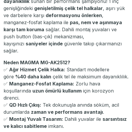
dayanıklılık
sunan bir performans şampiyonu! 1 inç
genişliğindeki
genişletilmiş çelik tel halkalar
, aşırı yük
ve darbelere karşı
deformasyonu önlerken
,
manganez-fosfat kaplama ile
pas, nem ve aşınmaya
karşı tam koruma
sağlar. Dahili montaj yuvaları ve
push button (bas-çık) mekanizması,
kayışınızı
saniyeler içinde
güvenle takıp çıkarmanızı
sağlar.
Neden MAGMA MG-AK2512?
✅
Ağır Hizmet Çelik Halka:
Standart modellere
göre
%40 daha kalın
çelik tel ile maksimum dayanıklılık.
✅
Manganez-Fosfat Kaplama:
Zorlu hava
koşullarında
uzun ömürlü kullanım
için korozyon
direnci.
✅
QD Hızlı Çıkış:
Tek dokunuşla anında söküm, acil
durumlarda
zaman ve performans avantajı
.
✅
Montaj Yuvalı Tasarım:
Dahili yuvalar ile
sarsıntısız
ve kalıcı sabitleme
imkanı.