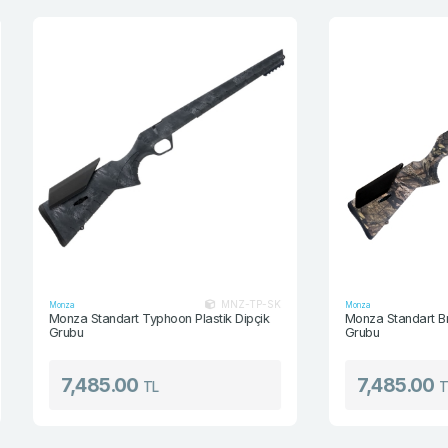
MNZ-TP-SK
Monza
Monza
Monza Standart Typhoon Plastik Dipçik
Monza Standart Brea
Grubu
Grubu
7,485.00
7,485.00
TL
TL