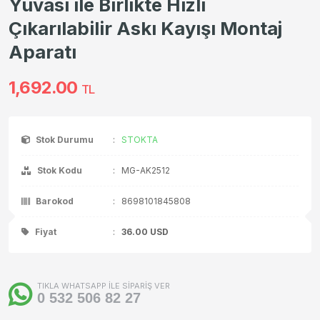
Yuvası ile Birlikte Hızlı
Çıkarılabilir Askı Kayışı Montaj
Aparatı
1,692.00
TL
Stok Durumu
:
STOKTA
Stok Kodu
:
MG-AK2512
Barokod
:
8698101845808
Fiyat
:
36.00
USD
TIKLA WHATSAPP İLE SİPARİŞ VER
0 532 506 82 27