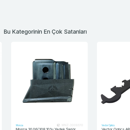
Bu Kategorinin En Çok Satanları
MNZ-3006S10
Monza
Vector Optics
Monza 30.06/308 10'lu Yedek Şarjör
Vector Optics AR15 