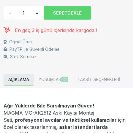
-
+
SEPETE EKLE
En geç 3 iş günü içerisinde kargoda !
Orjinal Ürün
PayTR ile Güvenli Ödeme
Stok Sorunuz
AÇIKLAMA
YORUMLAR
TAKSİT SEÇENEKLERİ
0
Ağır Yüklerde Bile Sarsılmayan Güven!
MAGMA MG-AK2512 Askı Kayışı Montaj
Seti,
profesyonel avcılar ve taktiksel kullanıcılar
için
özel olarak tasarlanmış,
askeri standartlarda