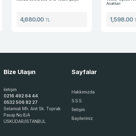
Anahtarı
4,680.00
1,598.00
TL
TL
Bize Ulaşın
Sayfalar
iletişim
Hakkımızda
0216 492 64 44
S.S.S.
0532 506 82 27
Selamiali Mh. Anıt Sk. Toprak
İletişim
Pasajı No:8/A
Bayilerimiz
ÜSKÜDAR/İSTANBUL