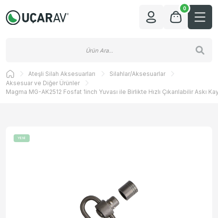
0
Ateşli Silah Aksesuarları
Silahlar/Aksesuarlar
Aksesuar ve Diğer Ürünler
Magma MG-AK2512 Fosfat 1inch Yuvası ile Birlikte Hızlı Çıkarılabilir Askı Kay
YENİ