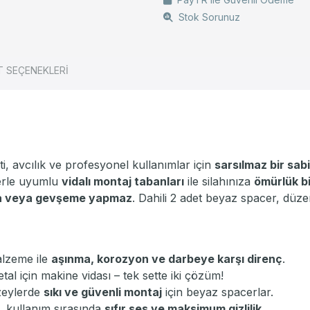
Stok Sorunuz
T SEÇENEKLERİ
avcılık ve profesyonel kullanımlar için
sarsılmaz bir sabi
lerle uyumlu
vidalı montaj tabanları
ile silahınıza
ömürlük bi
 veya gevşeme yapmaz
. Dahili 2 adet beyaz spacer, düz
lzeme ile
aşınma, korozyon ve darbeye karşı direnç
.
tal için makine vidası – tek sette iki çözüm!
zeylerde
sıkı ve güvenli montaj
için beyaz spacerlar.
, kullanım sırasında
sıfır ses ve maksimum gizlilik
.