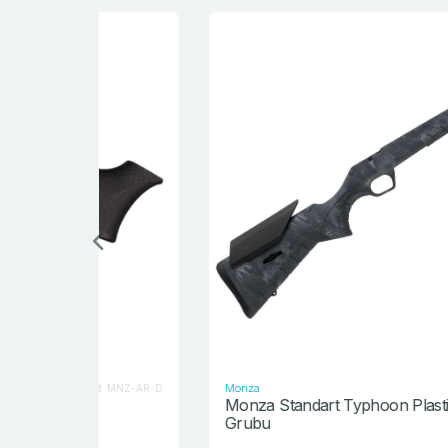
Monza
MNZ-AR-D
MNZ-TP-S
Monza Standart Typhoon Plastik Dipçik
Grubu