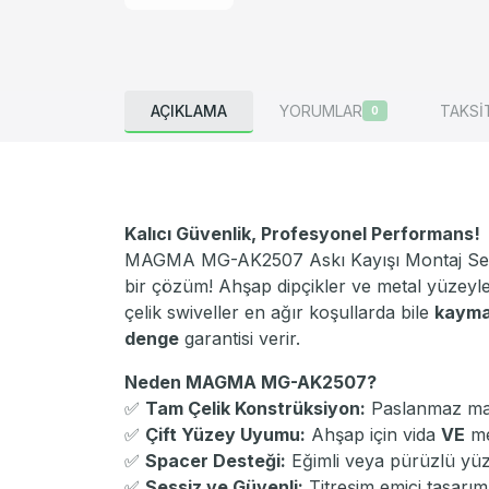
AÇIKLAMA
YORUMLAR
TAKSİ
0
Kalıcı Güvenlik, Profesyonel Performans!
MAGMA MG-AK2507 Askı Kayışı Montaj Seti, 
bir çözüm! Ahşap dipçikler ve metal yüzey
çelik swiveller en ağır koşullarda bile
kayma
denge
garantisi verir.
Neden MAGMA MG-AK2507?
✅
Tam Çelik Konstrüksiyon:
Paslanmaz ma
✅
Çift Yüzey Uyumu:
Ahşap için vida
VE
me
✅
Spacer Desteği:
Eğimli veya pürüzlü yü
✅
Sessiz ve Güvenli:
Titreşim emici tasarım