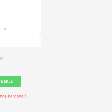
7
2395
VER
E EKLE
inde kargoda !