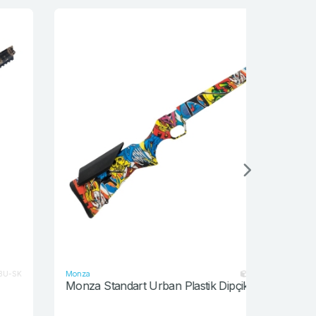
Monza
Monza
MNZ-U-SK
Monza Standart Urban Plastik Dipçik Grubu
Monza Sta