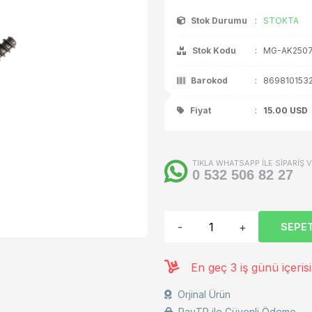
Stok Durumu
:
STOKTA
ça / Aksesuar
Stok Kodu
:
MG-AK250
Barokod
:
869810153
Fiyat
:
15.00
USD
TIKLA WHATSAPP İLE SİPARİŞ 
0 532 506 82 27
-
+
SEPET
En geç 3 iş günü içeris
Orjinal Ürün
PayTR ile Güvenli Ödeme