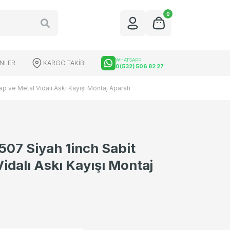
0
WHATSAPP
ÜNLER
KARGO TAKİBİ
0(532) 506 82 27
ve Metal Vidalı Askı Kayışı Montaj Aparatı
7 Siyah 1inch Sabit
üfek Dürbünleri
Red Dot Çeşitleri
idalı Askı Kayışı Montaj