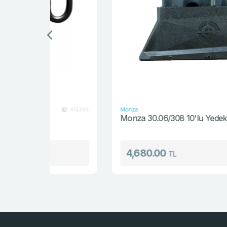
Monza
612396
MNZ-3006S1
Monza 30.06/308 10'lu Yedek Şarjör
4,680.00
TL