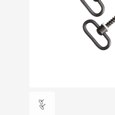
Şarjör
Yedek Par