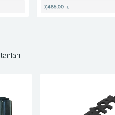
7,485.00
TL
anları