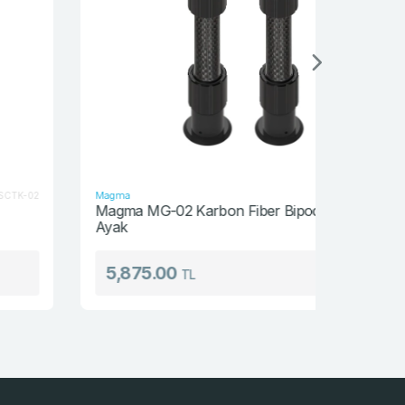
Magma
Monza
MG-02
Magma MG-02 Karbon Fiber Bipod Çatal
Monza 30
Ayak
5,875.00
1,870
TL