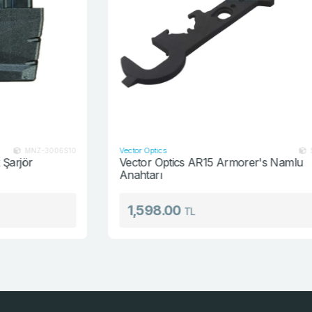
Vector Optics
0
SCTK-02
Vector Optics AR15 Armorer's Namlu
Anahtarı
1,598.00
TL