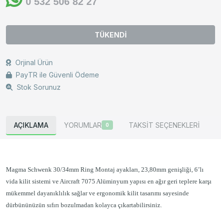
0 532 506 82 27
TÜKENDİ
Orjinal Ürün
PayTR ile Güvenli Ödeme
Stok Sorunuz
AÇIKLAMA
YORUMLAR
TAKSİT SEÇENEKLERİ
0
Magma Schwenk 30/34mm Ring Montaj ayakları, 23,80mm genişliği, 6’lı
vida kilit sistemi ve Aircraft 7075 Alüminyum yapısı en ağır geri teplere karşı
mükemmel dayanıklılık sağlar ve ergonomik kilit tasarımı sayesinde
dürbününüzün sıfırı bozulmadan kolayca çıkartabilirsiniz.