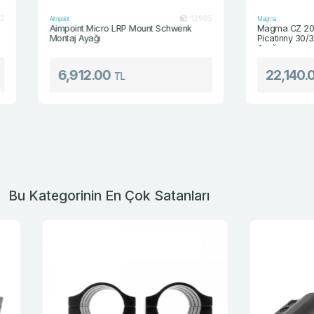
12905
Aimpoint
Magma
Aimpoint Micro LRP Mount Schwenk
Magma CZ 20 MOA 
Montaj Ayağı
Picatinny 30/34mm R
Ayağı
6,912.00
22,140.00
TL
T
Bu Kategorinin En Çok Satanları