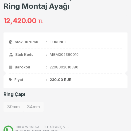
Ring Montaj Ayağı
12,420.00
TL
Stok Durumu
:
TÜKENDİ
Stok Kodu
:
MGM002380010
Barokod
:
2208002010380
Fiyat
:
230.00
EUR
Ring Çapı
30mm
34mm
TIKLA WHATSAPP İLE SİPARİŞ VER