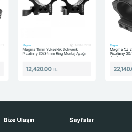
MGM-2201
Magma
Magma
Magma 11mm Yükseklik Schwenk
Magma CZ 20 MOA
Picatinny 30/34mm Ring Montaj Ayağı
Picatinny 30/34mm 
Ayağı
12,420.00
22,140.00
TL
T
Bize Ulaşın
Sayfalar