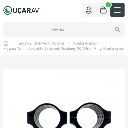
0
Tak-Çıkar (Schwenk) Ayaklar
Montaj Ayakları
Magma 15mm Yükseklik Schwenk Picatinny 30/34mm Ring Montaj Ayağı