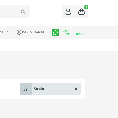
0
WHATSAPP
ÜNLER
KARGO TAKİBİ
0(532) 506 82 27
üfek Dürbünleri
Red Dot Çeşitleri