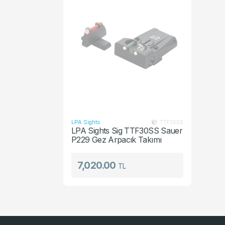
Şarjör
Yedek Par
LPA Sights
TTF30SS
LPA Sights Sig TTF30SS Sauer
P229 Gez Arpacık Takımı
7,020.00
TL