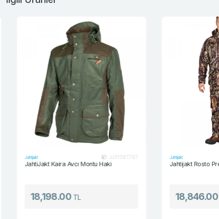
JJ0138T767
Jahtijakt
Jahtijakt
JahtiJakt Kaira Avcı Montu Haki
Jahtijakt Rosto Prem
18,198.00
18,846.00
TL
T