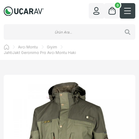
0
Avcı Montu
Giyim
JahtiJakt Geronimo Pro Avcı Montu Haki