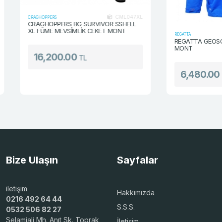
CML047XL
CRAGHOPPERS
CRAGHOPPERS BG SURVIVOR SSHELL
XL FÜME MEVSİMLİK CEKET MONT
REGATTA
REGATTA GEOSCAPE 
MONT
16,200.00
TL
6,480.00
TL
Bize Ulaşın
Sayfalar
iletişim
Hakkımızda
0216 492 64 44
S.S.S.
0532 506 82 27
Selamiali Mh. Anıt Sk. Toprak
İletişim