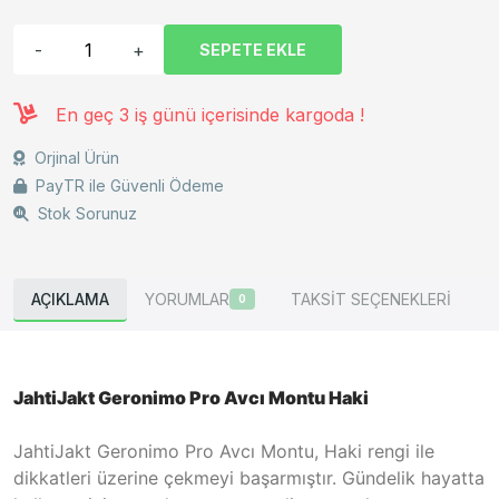
-
+
SEPETE EKLE
En geç 3 iş günü içerisinde kargoda !
Orjinal Ürün
PayTR ile Güvenli Ödeme
Stok Sorunuz
AÇIKLAMA
YORUMLAR
TAKSİT SEÇENEKLERİ
0
JahtiJakt Geronimo Pro Avcı Montu Haki
JahtiJakt Geronimo Pro Avcı Montu, Haki rengi ile
dikkatleri üzerine çekmeyi başarmıştır. Gündelik hayatta