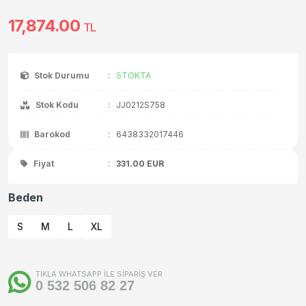
17,874.00
TL
Stok Durumu
:
STOKTA
Stok Kodu
:
JJ0212S758
Barokod
:
6438332017446
Fiyat
:
331.00
EUR
Beden
S
M
L
XL
TIKLA WHATSAPP İLE SİPARİŞ VER
0 532 506 82 27