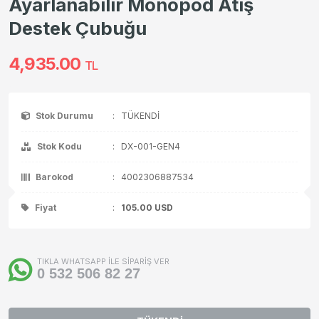
Ayarlanabilir Monopod Atış
Destek Çubuğu
4,935.00
TL
Stok Durumu
:
TÜKENDİ
Stok Kodu
:
DX-001-GEN4
Barokod
:
4002306887534
Fiyat
:
105.00
USD
TIKLA WHATSAPP İLE SİPARİŞ VER
0 532 506 82 27