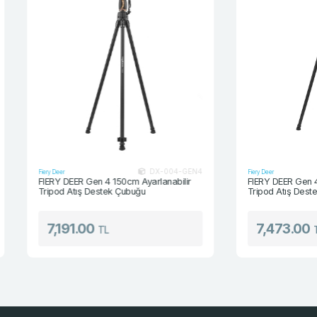
DX-004-GEN4
Fiery Deer
Fiery Deer
FIERY DEER Gen 4 150cm Ayarlanabilir
FIERY DEER Gen 4 18
Tripod Atış Destek Çubuğu
Tripod Atış Destek 
7,191.00
7,473.00
TL
TL