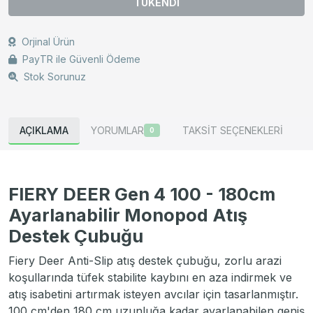
TÜKENDİ
Orjinal Ürün
PayTR ile Güvenli Ödeme
Stok Sorunuz
AÇIKLAMA
YORUMLAR
TAKSİT SEÇENEKLERİ
0
FIERY DEER Gen 4 100 - 180cm
Ayarlanabilir Monopod Atış
Destek Çubuğu
Fiery Deer Anti-Slip atış destek çubuğu, zorlu arazi
koşullarında tüfek stabilite kaybını en aza indirmek ve
atış isabetini artırmak isteyen avcılar için tasarlanmıştır.
100 cm'den 180 cm uzunluğa kadar ayarlanabilen geniş