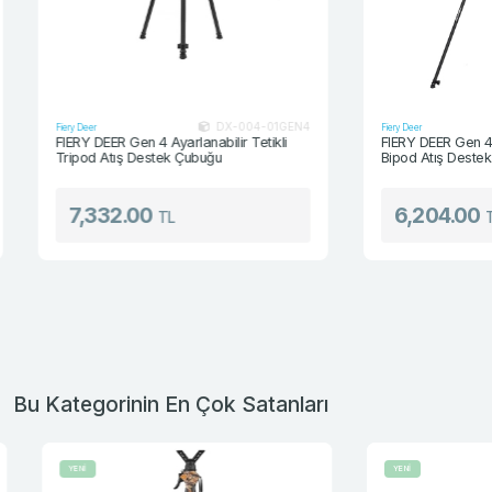
DX-004-01GEN4
Fiery Deer
Fiery Deer
FIERY DEER Gen 4 Ayarlanabilir Tetikli
FIERY DEER Gen 4 18
Tripod Atış Destek Çubuğu
Bipod Atış Destek Ç
7,332.00
6,204.00
TL
TL
Bu Kategorinin En Çok Satanları
YENİ
YENİ