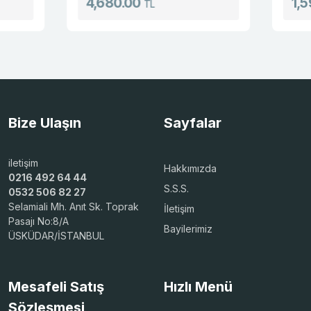
4,680.00
1,598.0
TL
Bize Ulaşın
Sayfalar
iletişim
Hakkımızda
0216 492 64 44
S.S.S.
0532 506 82 27
Selamiali Mh. Anıt Sk. Toprak
İletişim
Pasajı No:8/A
Bayilerimiz
ÜSKÜDAR/İSTANBUL
Mesafeli Satış
Hızlı Menü
Sözleşmesi