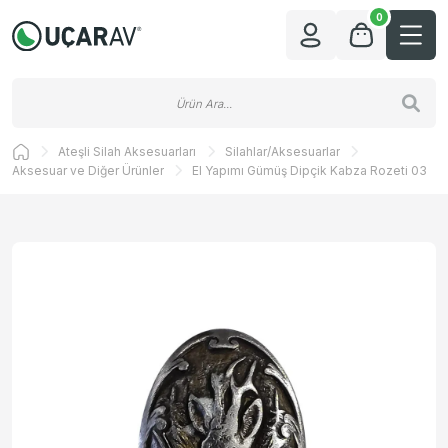
0
Ateşli Silah Aksesuarları
Silahlar/Aksesuarlar
Aksesuar ve Diğer Ürünler
El Yapımı Gümüş Dipçik Kabza Rozeti 03