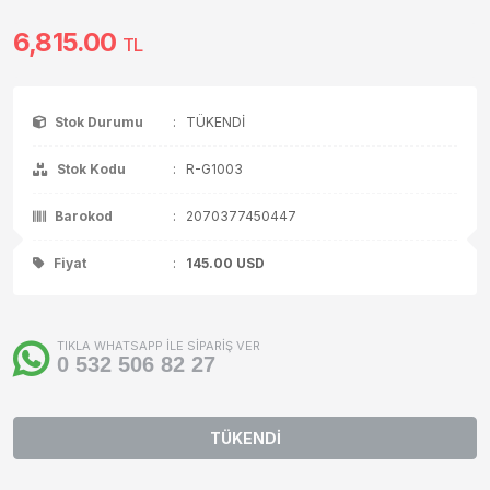
6,815.00
TL
Stok Durumu
:
TÜKENDİ
Stok Kodu
:
R-G1003
Barokod
:
2070377450447
Fiyat
:
145.00
USD
TIKLA WHATSAPP İLE SİPARİŞ VER
0 532 506 82 27
TÜKENDİ