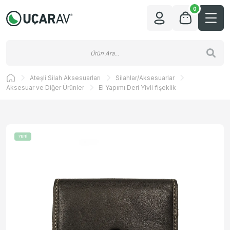
0
Ateşli Silah Aksesuarları
Silahlar/Aksesuarlar
Aksesuar ve Diğer Ürünler
El Yapımı Deri Yivli fişeklik
YENİ