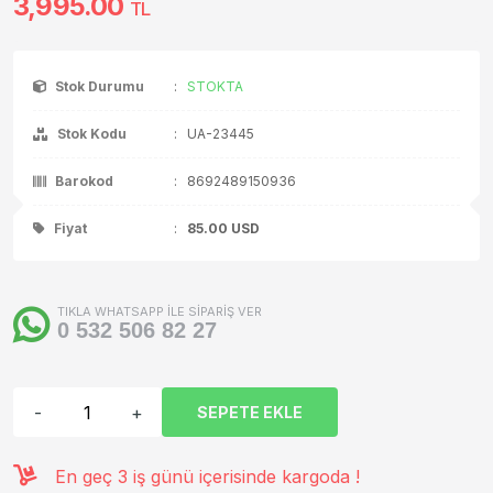
3,995.00
TL
Stok Durumu
:
STOKTA
Stok Kodu
:
UA-23445
Barokod
:
8692489150936
Fiyat
:
85.00
USD
TIKLA WHATSAPP İLE SİPARİŞ VER
0 532 506 82 27
-
+
SEPETE EKLE
En geç 3 iş günü içerisinde kargoda !