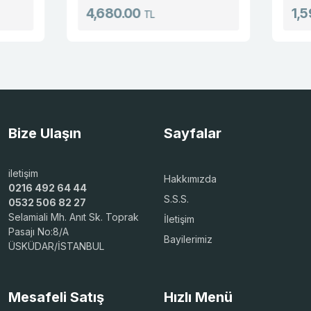
4,680.00
1,598.00
TL
Bize Ulaşın
Sayfalar
iletişim
Hakkımızda
0216 492 64 44
S.S.S.
0532 506 82 27
Selamiali Mh. Anıt Sk. Toprak
İletişim
Pasajı No:8/A
Bayilerimiz
ÜSKÜDAR/İSTANBUL
Mesafeli Satış
Hızlı Menü