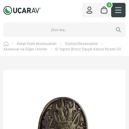
0
Ateşli Silah Aksesuarları
Silahlar/Aksesuarlar
Aksesuar ve Diğer Ürünler
El Yapımı Bronz Dipçik Kabza Rozeti 02