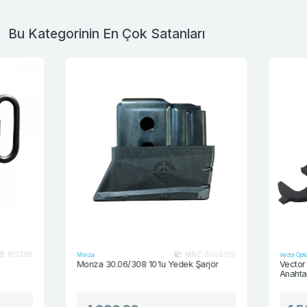
Bu Kategorinin En Çok Satanları
6
MNZ-3006S10
Monza
Vector Optics
Monza 30.06/308 10'lu Yedek Şarjör
Vector Optics
Anahtarı