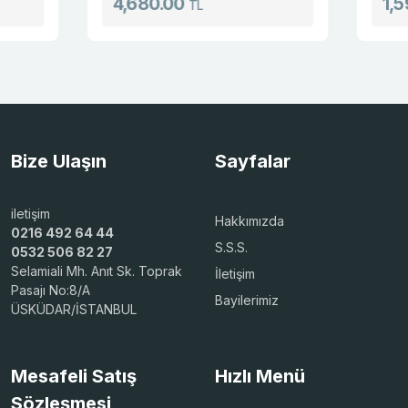
4,680.00
1,598.0
TL
Bize Ulaşın
Sayfalar
iletişim
Hakkımızda
0216 492 64 44
S.S.S.
0532 506 82 27
Selamiali Mh. Anıt Sk. Toprak
İletişim
Pasajı No:8/A
Bayilerimiz
ÜSKÜDAR/İSTANBUL
Mesafeli Satış
Hızlı Menü
Sözleşmesi