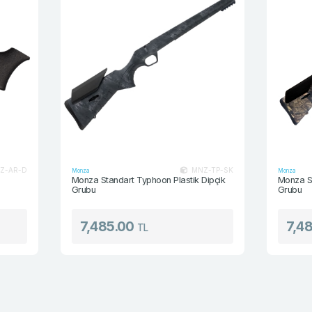
MNZ-TP-SK
Monza
Monza
Monza Standart Typhoon Plastik Dipçik
Monza Standart 
Grubu
Grubu
7,485.00
7,485.0
TL