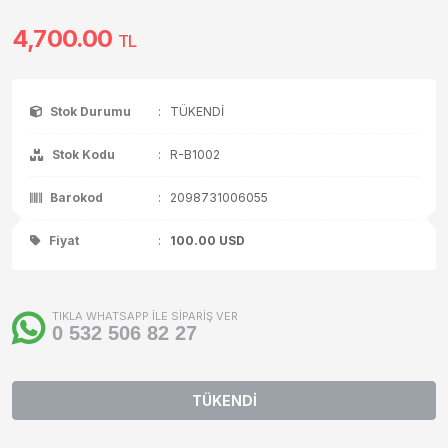
4,700.00
TL
Stok Durumu
:
TÜKENDİ
Stok Kodu
:
R-B1002
Barokod
:
2098731006055
Fiyat
:
100.00
USD
TIKLA WHATSAPP İLE SİPARİŞ VER
0 532 506 82 27
TÜKENDİ