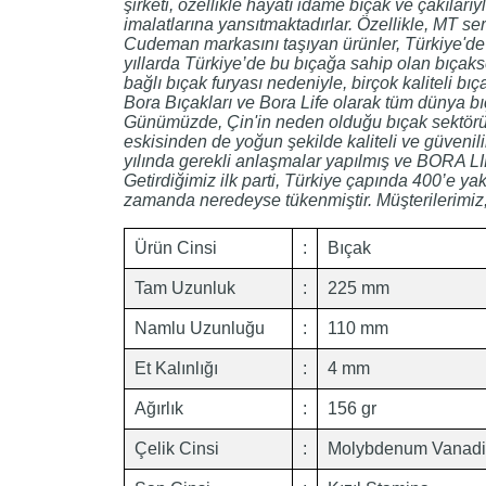
şirketi, özellikle hayatı idame bıçak ve çakılar
imalatlarına yansıtmaktadırlar. Özellikle, MT ser
Cudeman markasını taşıyan ürünler, Türkiye'de 19
yıllarda Türkiye’de bu bıçağa sahip olan bıçaks
bağlı bıçak furyası nedeniyle, birçok kaliteli bı
Bora Bıçakları ve Bora Life olarak tüm dünya bı
Günümüzde, Çin'in neden olduğu bıçak sektöründ
eskisinden de yoğun şekilde kaliteli ve güvenil
yılında gerekli anlaşmalar yapılmış ve BORA LI
Getirdiğimiz ilk parti, Türkiye çapında 400’e y
zamanda neredeyse tükenmiştir. Müşterilerimiz,
Ürün Cinsi
:
Bıçak
Tam Uzunluk
:
225 mm
Namlu Uzunluğu
:
110 mm
Et Kalınlığı
:
4 mm
Ağırlık
:
156 gr
Çelik Cinsi
:
Molybdenum Vanad