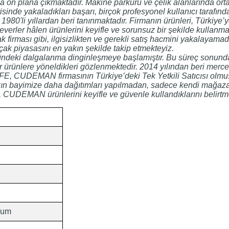
ıyla ön plana çıkmaktadır. Makine parkuru ve çelik alanlarında or
isinde yakaladıkları başarı, birçok profesyonel kullanıcı tarafında
80'li yıllardan beri tanınmaktadır. Firmanın ürünleri, Türkiye’ye 
everler hâlen ürünlerini keyifle ve sorunsuz bir şekilde kullan
çak firması gibi, ilgisizlikten ve gerekli satış hacmini yakalayam
çak piyasasını en yakın şekilde takip etmekteyiz.
eki dalgalanma dinginleşmeye başlamıştır. Bu süreç sonunda, eld
ir ürünlere yöneldikleri gözlenmektedir. 2014 yılından beri mer
FE, CUDEMAN firmasının Türkiye’deki Tek Yetkili Satıcısı olmuş
akın bayimize daha dağıtımları yapılmadan, sadece kendi mağazam
 CUDEMAN ürünlerini keyifle ve güvenle kullandıklarını belirtme
ium