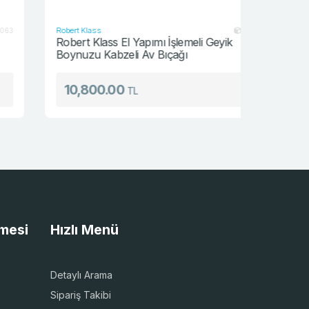
Robert Klass
Hubertus
BCK105Y
Robert Klass El Yapımı İşlemeli Geyik
Hubertus
Boynuzu Kabzeli Av Bıçağı
İşlemeli M
10,800.00
4,320
TL
şmesi
Hızlı Menü
Detaylı Arama
Sipariş Takibi