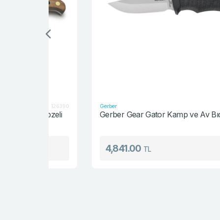
Gerber
126390
GB0690
Kabzeli
Gerber Gear Gator Kamp ve Av Bıçağı
4,841.00
TL