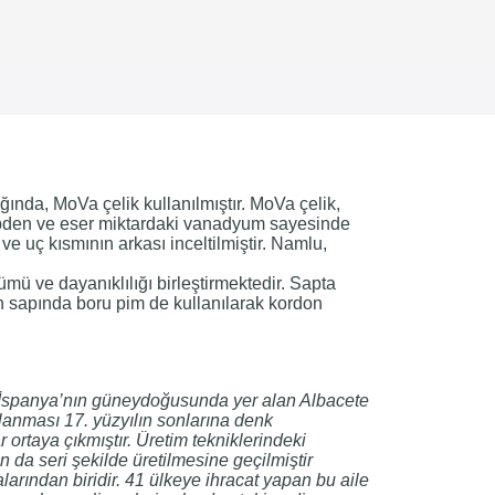
ğında, MoVa çelik kullanılmıştır. MoVa çelik,
olibden ve eser miktardaki vanadyum sayesinde
ve uç kısmının arkası inceltilmiştir. Namlu,
mü ve dayanıklılığı birleştirmektedir. Sapta
in sapında boru pim de kullanılarak kordon
r. İspanya’nın güneydoğusunda yer alan Albacete
şlanması 17. yüzyılın sonlarına denk
 ortaya çıkmıştır. Üretim tekniklerindeki
da seri şekilde üretilmesine geçilmiştir
rından biridir. 41 ülkeye ihracat yapan bu aile