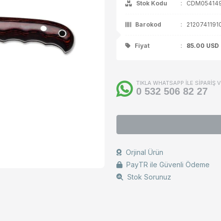
Stok Kodu
:
CDM05414
ça / Aksesuar
Barokod
:
2120741191
Fiyat
:
85.00
USD
TIKLA WHATSAPP İLE SİPARİŞ 
0 532 506 82 27
Orjinal Ürün
PayTR ile Güvenli Ödeme
Stok Sorunuz