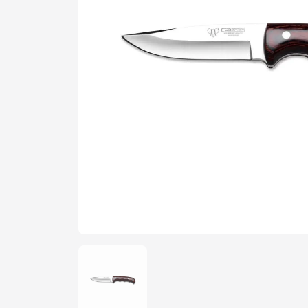
Şarjör
Yedek Par