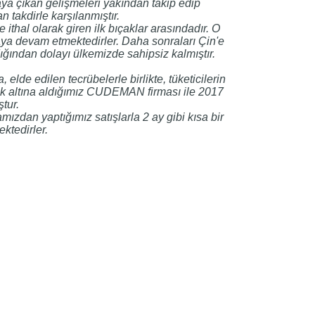
taya çıkan gelişmeleri yakından takip edip
n takdirle karşılanmıştır.
ithal olarak giren ilk bıçaklar arasındadır. O
maya devam etmektedirler. Daha sonraları Çin'e
adığından dolayı ülkemizde sahipsiz kalmıştır.
e edilen tecrübelerle birlikte, tüketicilerin
cek altına aldığımız CUDEMAN firması ile 2017
tur.
ızdan yaptığımız satışlarla 2 ay gibi kısa bir
ktedirler.