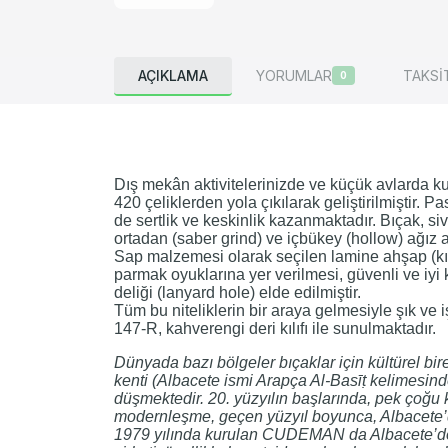
AÇIKLAMA
YORUMLAR
TAKSİ
0
Dış mekân aktivitelerinizde ve küçük avlarda kul
420 çeliklerden yola çıkılarak geliştirilmiştir
de sertlik ve keskinlik kazanmaktadır. Bıçak, siv
ortadan (saber grind) ve içbükey (hollow) ağız a
Sap malzemesi olarak seçilen lamine ahşap (kızı
parmak oyuklarına yer verilmesi, güvenli ve iy
deliği (lanyard hole) elde edilmiştir.
Tüm bu niteliklerin bir araya gelmesiyle şık ve i
147-R, kahverengi deri kılıfı ile sunulmaktadır.
Dünyada bazı bölgeler bıçaklar için kültürel b
kenti (Albacete ismi Arapça Al-Basīṭ kelimesinde
düşmektedir. 20. yüzyılın başlarında, pek çoğu k
modernleşme, geçen yüzyıl boyunca, Albacete’de 
1979 yılında kurulan CUDEMAN da Albacete’de fa