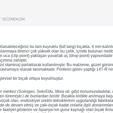
T SEÇENEKLERİ
lanabileceğiniz bu tam kuyruklu (full tang) bıçakta, 4 mm kalınlı
. Paslanmaya direnci çok yüksek olan bu çelik, içinde bulunan m
ri uca (clip point) yaklaşan yuvarlak uç (drop point) yapısındadır 
çımına sahiptir.
l stamina) parlatılarak kullanılmıştır. Bu malzeme, güzel görünü
i kavramaya olanak tanımaktadır. Pimlerin görev yaptığı 147-R’n
şlevsel bir bıçak ortaya koyulmuştur.
irer merkez (Solingen, Seki/Gifu, Mora vb. gibi) konumundadırla
n türemiştir.) de bunlardan biridir. Bıçakla birlikte anılmaya ba
üçük olan, endüstriyel üretim tekniklerinin uygulandığı fabrikalar
de devam etmiş ve çakı-bıçak kadar onlarla ilgili donanımların 
aliyet gösteren ve İspanya’nın gurur kaynağı olan bıçak firmala