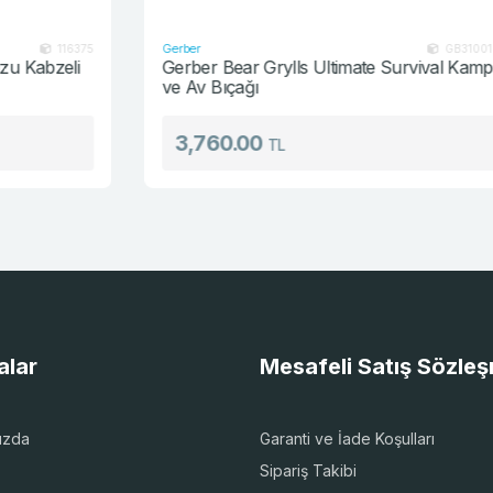
Gerber
5
GB31001063
Gerber Bear Grylls Ultimate Survival Kamp
ve Av Bıçağı
3,760.00
TL
alar
Mesafeli Satış Sözle
ızda
Garanti ve İade Koşulları
Sipariş Takibi