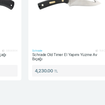
Schrade
4
158OT
Schrade Old Timer El Yapımı Yüzme Av
Bıçağı
4,230.00
TL