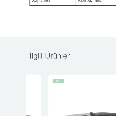
Sap Cinsi
:
Kızıl Stamina
İlgili Ürünler
YENİ