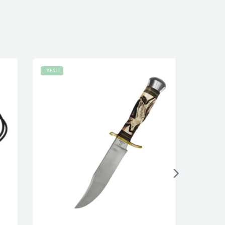
YENİ
YENİ