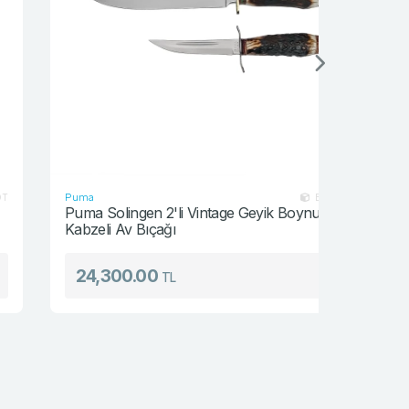
Puma
Puma
BCK142Y
Puma Solingen 2'li Vintage Geyik Boynuzu
Puma Mod
Kabzeli Av Bıçağı
Bıçağı
24,300.00
21,60
TL