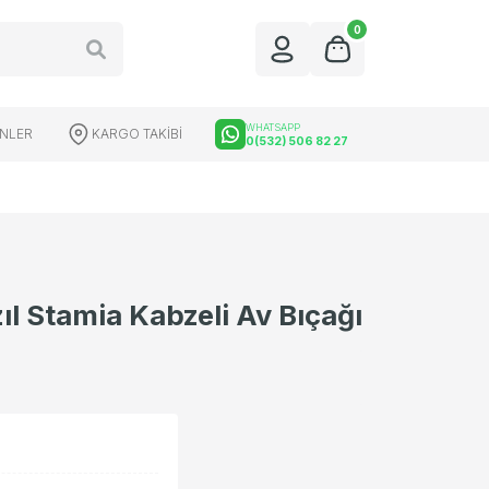
0
WHATSAPP
ÜNLER
KARGO TAKİBİ
0(532) 506 82 27
l Stamia Kabzeli Av Bıçağı
üfek Dürbünleri
Red Dot Çeşitleri