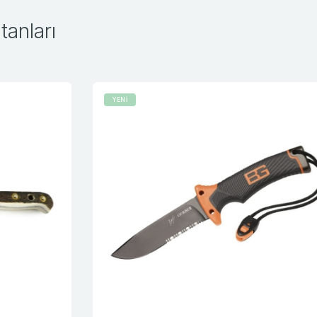
anları
YENİ