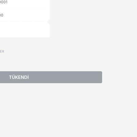
9001
00
VER
TÜKENDİ