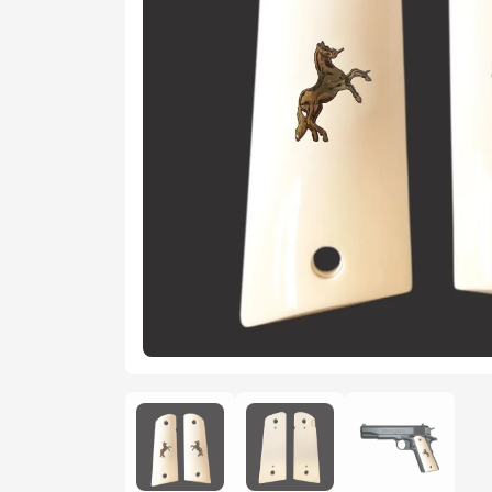
Şarjör
Yedek Par