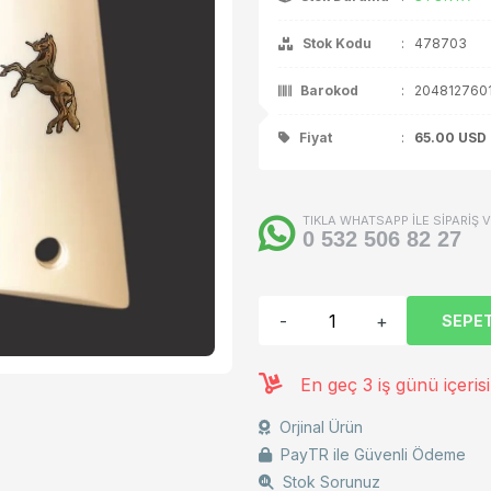
ça / Aksesuar
Stok Kodu
:
478703
Barokod
:
204812760
Fiyat
:
65.00
USD
TIKLA WHATSAPP İLE SİPARİŞ 
0 532 506 82 27
-
+
SEPET
En geç 3 iş günü içeris
Orjinal Ürün
PayTR ile Güvenli Ödeme
Stok Sorunuz