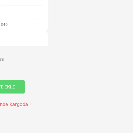
1340
VER
E EKLE
inde kargoda !