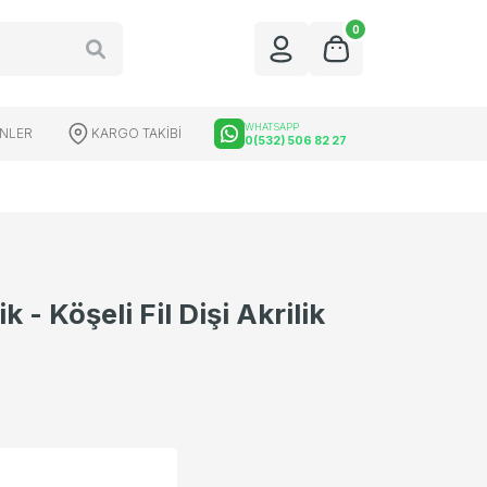
0
WHATSAPP
ÜNLER
KARGO TAKİBİ
0(532) 506 82 27
k - Köşeli Fil Dişi Akrilik
üfek Dürbünleri
Red Dot Çeşitleri