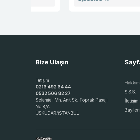
Bize Ulaşın
Sayf
iletişim
Hakkım
0216 492 64 44
S.S.S.
0532 506 82 27
Selamiali Mh. Anıt Sk. Toprak Pasajı
İletişim
No:8/A
Bayiler
ÜSKÜDAR/İSTANBUL