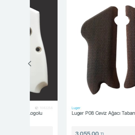
Luger
1082256
44205
ogolu
Luger P08 Ceviz Ağacı Tabanca Kabzesi
3,055.00
TL