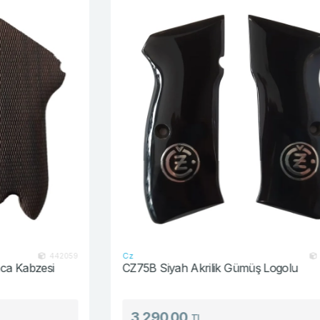
Cz
9
1006130
CZ75B Siyah Akrilik Gümüş Logolu
3,290.00
TL