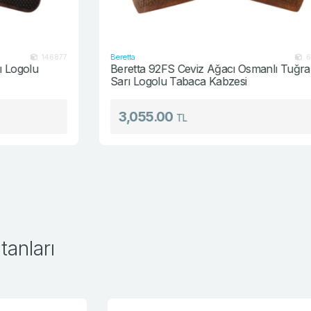
Beretta
7
686128
Beretta 92FS Ceviz Ağacı Osmanlı Tuğralı
Sarı Logolu Tabaca Kabzesi
3,055.00
TL
anları