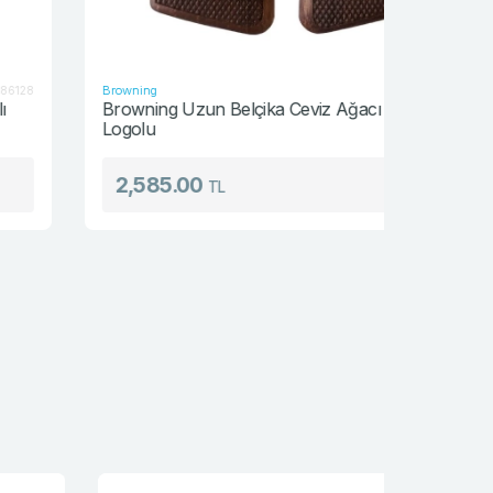
Browning
Browning
271957
Browning Uzun Belçika Ceviz Ağacı Sarı
Browning 
Logolu
Logolu
2,585.00
2,585
TL