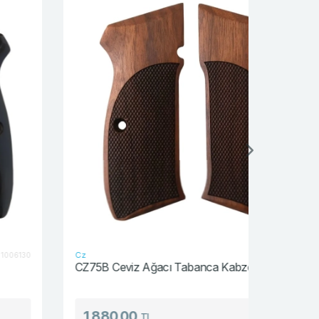
YENİ
Cz
Hogue
187763
CZ75B Ceviz Ağacı Tabanca Kabzesi
Hogue Uni
1,880.00
705.
TL