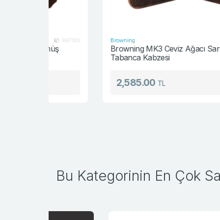
Browning
967183
14687
ümüş
Browning MK3 Ceviz Ağacı Sarı Logolu
Tabanca Kabzesi
2,585.00
TL
Bu Kategorinin En Çok Sat