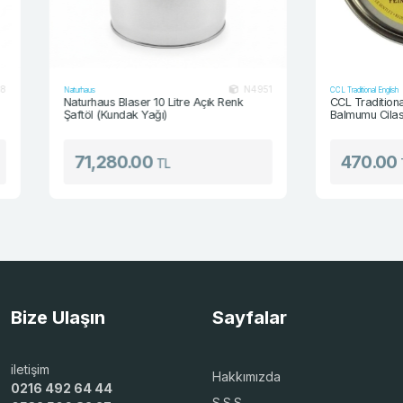
N4951
Naturhaus
CCL Traditional English
Naturhaus Blaser 10 Litre Açık Renk
CCL Traditional Engl
Şaftöl (Kundak Yağı)
Balmumu Cilası
71,280.00
470.00
TL
TL
Bize Ulaşın
Sayfalar
iletişim
Hakkımızda
0216 492 64 44
S.S.S.