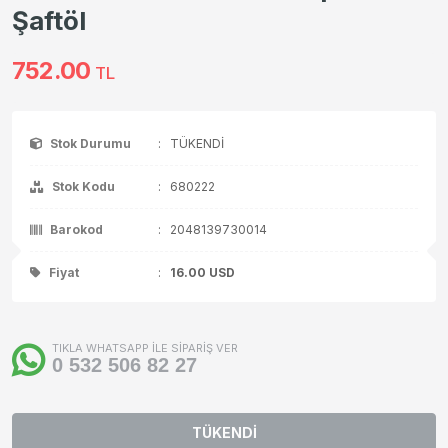
Şaftöl
752.00
TL
Stok Durumu
:
TÜKENDİ
Stok Kodu
:
680222
Barokod
:
2048139730014
Fiyat
:
16.00
USD
TIKLA WHATSAPP İLE SİPARİŞ VER
0 532 506 82 27
TÜKENDİ