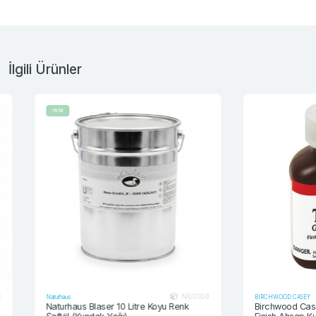
İlgili Ürünler
YENİ
N60108
Naturhaus
BIRCHWOOD CASEY
Naturhaus Blaser 10 Litre Koyu Renk
Birchwood Casey Tr