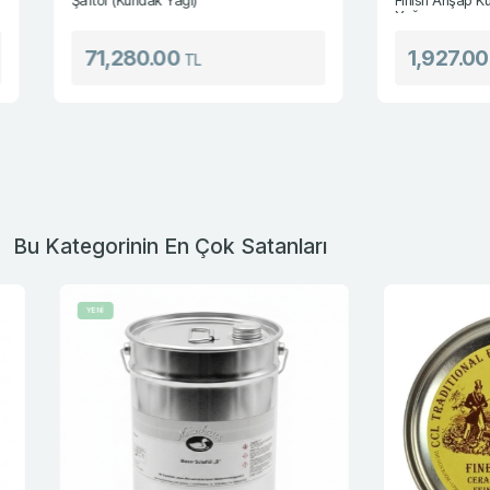
Şaftöl (Kundak Yağı)
Finish Ahşap Kundak
Yağı
71,280.00
1,927.00
TL
TL
Bu Kategorinin En Çok Satanları
YENİ