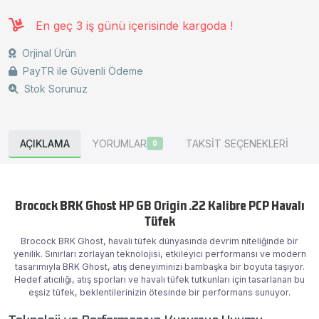
En geç 3 iş günü içerisinde kargoda !
Orjinal Ürün
PayTR ile Güvenli Ödeme
Stok Sorunuz
AÇIKLAMA
YORUMLAR
TAKSİT SEÇENEKLERİ
0
Brocock
BRK Ghost
HP GB Origin .22 Kalibre PCP Havalı
Tüfek
Brocock BRK Ghost, havalı tüfek dünyasında devrim niteliğinde bir
yenilik. Sınırları zorlayan teknolojisi, etkileyici performansı ve modern
tasarımıyla BRK Ghost, atış deneyiminizi bambaşka bir boyuta taşıyor.
Hedef atıcılığı, atış sporları ve havalı tüfek tutkunları için tasarlanan bu
eşsiz tüfek, beklentilerinizin ötesinde bir performans sunuyor.