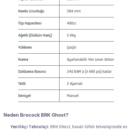
Namlu Uzunluğu
584 mm
Tüp Kapasitesi
480cc
Ağırlık (Dürbün Hariç)
3.4kg
Yükleme
Şarjör
Kurma
Ayarlanabilir Yan Lever Action
Doldurma Basıncı
240 BAR'a (3.480 psi) kadar
Tetik
2 Aşamalı
Emniyet
Manuel
Neden Brocock BRK Ghost?
Yenilikçi Teknoloji:
BRK Ghost, havalı tüfek teknolojisinde en