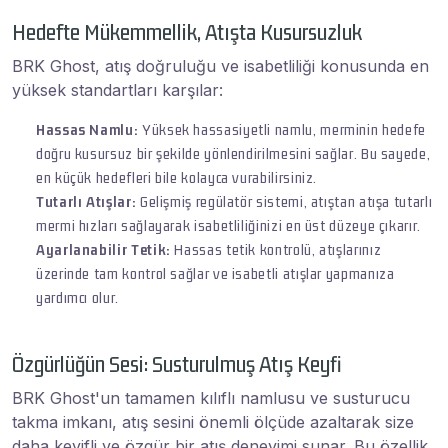
Hedefte Mükemmellik, Atışta Kusursuzluk
BRK Ghost, atış doğruluğu ve isabetliliği konusunda en
yüksek standartları karşılar:
Hassas Namlu:
Yüksek hassasiyetli namlu, merminin hedefe
doğru kusursuz bir şekilde yönlendirilmesini sağlar. Bu sayede,
en küçük hedefleri bile kolayca vurabilirsiniz.
Tutarlı Atışlar:
Gelişmiş regülatör sistemi, atıştan atışa tutarlı
mermi hızları sağlayarak isabetliliğinizi en üst düzeye çıkarır.
Ayarlanabilir Tetik:
Hassas tetik kontrolü, atışlarınız
üzerinde tam kontrol sağlar ve isabetli atışlar yapmanıza
yardımcı olur.
Özgürlüğün Sesi: Susturulmuş Atış Keyfi
BRK Ghost'un tamamen kılıflı namlusu ve susturucu
takma imkanı, atış sesini önemli ölçüde azaltarak size
daha keyifli ve özgür bir atış deneyimi sunar. Bu özellik,