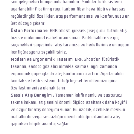
son gelişmeleri bünyesinde barındırır. Modüler tetik sistemi,
ayarlanabilir Picatinny rayı, karbon fiber hava tüpü ve hassas
regülatör gibi özellikler, atış performansınızı ve konforunuzu en
üst düzeye çıkarır.
Üstün Performans:
BRK Ghost, yüksek çıkış gücü, tutarlı atış
hızı ve mükemmel isabet oranı sunar. Farklı kalibre ve güç
seçenekleri sayesinde, atış tarzınıza ve hedeflerinize en uygun
konfigürasyonu seçebilirsiniz.
Modern ve Ergonomik Tasarım:
BRK Ghost'un fütüristik
tasarımı, sadece göz alıcı olmakla kalmaz, aynı zamanda
ergonomik yapısıyla da atış konforunuzu artırır. Ayarlanabilir
kundak ve tetik sistemi, tüfeği kişisel tercihlerinize göre
özelleştirmenize olanak tanır.
Sessiz Atış Deneyimi:
Tamamen kılıflı namlu ve susturucu
takma imkanı, atış sesini önemli ölçüde azaltarak daha keyifli
ve özgür bir atış deneyimi sunar. Bu özellik, özellikle meskun
mahallerde veya sessizliğin önemli olduğu ortamlarda atış
yaparken büyük avantaj sağlar.