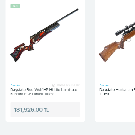
YENİ
DRWH2265LR0
Daystate
Daystate
Daystate Red Wolf HP Hi-Lite Laminate
Daystate Huntsman 
Kundak PCP Havalı Tüfek
Tüfek
181,926.00
TL