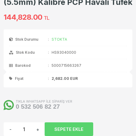
(5.5mm) Kalibre PCP Havalı Tüfek
144,828.00
TL
Stok Durumu
:
STOKTA
Stok Kodu
:
HS93040000
Barokod
:
5000715663267
Fiyat
:
2,682.00
EUR
TIKLA WHATSAPP İLE SİPARİŞ VER
0 532 506 82 27
-
+
SEPETE EKLE