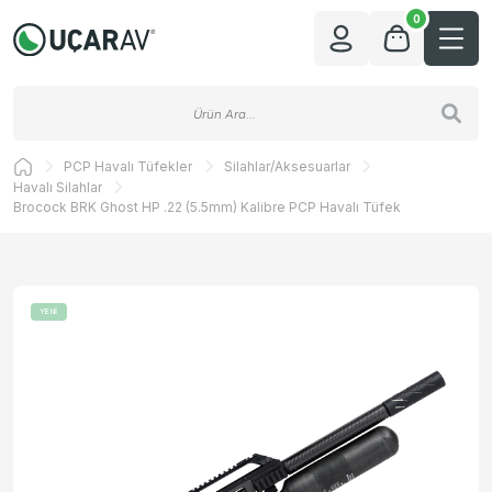
0
PCP Havalı Tüfekler
Silahlar/Aksesuarlar
Havalı Silahlar
Brocock BRK Ghost HP .22 (5.5mm) Kalibre PCP Havalı Tüfek
YENİ