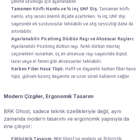
çekme uzunluğu için ayarlanabilir.
Tamamen Kılıflı Namlu ve ½ inç UNF Diş:
Tamamen kılıflı
namlu, atış sesini önemli ölçüde azaltırken, ½ inç UNF dişi
sayesinde ek susturucular takılabilir ve atış sessizliği daha da
artırılabilir.
Ayarlanabilir Picatinny Dürbün Rayı ve Aksesuar Rayları:
Ayarlanabilir Picatinny dürbün rayı, farklı dürbün montaj
seçenekleri sunarken, üç ek aksesuar rayı sayesinde bipod,
lazer veya el feneri gibi aksesuarlar takılabilir.
Karbon Fiber Hava Tüpü:
Hafif ve dayanıklı karbon fiber hava
tüpü, yüksek basınç dayanımı ve uzun süreli kullanım sağlar.
Modern Çizgiler, Ergonomik Tasarım
BRK Ghost, sadece teknik özellikleriyle değil, aynı
zamanda modern tasarımı ve ergonomik yapısıyla da
öne çıkıyor:
Fütüristik Tasarım:
BRK Ghost'un modern ve fütüristik