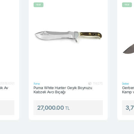
YENİ
YENİ
116375
Puma
Gerber
Puma White Hunter Geyik Boynuzu
Gerber Bear Gry
Kabzeli Avcı Bıçağı
Kamp ve Av Bıç
27,000.00
3,760.0
TL