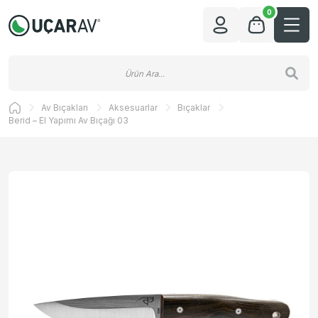
0
Av Bıçakları
Aksesuarlar
Bıçaklar
Berid – El Yapımı Av Bıçağı 03