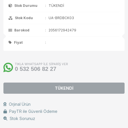
Stok Durumu
:
TÜKENDİ
Stok Kodu
:
UA-BRDBCK03
Barokod
:
2056172942479
Fiyat
:
TIKLA WHATSAPP İLE SİPARİŞ VER
0 532 506 82 27
TÜKENDİ
Orjinal Ürün
PayTR ile Güvenli Ödeme
Stok Sorunuz