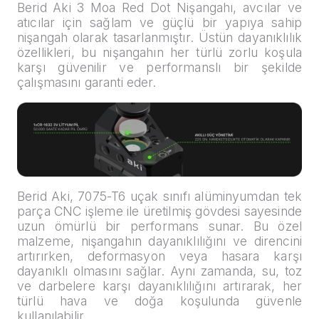
Berid Aki 3 Moa Red Dot Nişangahı, avcılar ve
atıcılar için sağlam ve güçlü bir yapıya sahip
nişangah olarak tasarlanmıştır. Üstün dayanıklılık
özellikleri, bu nişangahın her türlü zorlu koşula
karşı güvenilir ve performanslı bir şekilde
çalışmasını garanti eder.
Berid Aki, 7075-T6 uçak sınıfı alüminyumdan tek
parça CNC işleme ile üretilmiş gövdesi sayesinde
uzun ömürlü bir performans sunar. Bu özel
malzeme, nişangahın dayanıklılığını ve direncini
artırırken, deformasyon veya hasara karşı
dayanıklı olmasını sağlar. Aynı zamanda, su, toz
ve darbelere karşı dayanıklılığını artırarak, her
türlü hava ve doğa koşulunda güvenle
kullanılabilir.