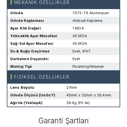
MEKANİK ÖZELLİKLER
Gövde
7075-T6 Alüminyum
Gövde Kaplaması
Aloksal Kaplama
Ayar Klik Değeri
1 MOA
Yükseklik Ayar Mesafesi
45 MOA
Sağ-Sol Ayar Mesafesi
45 MOA
Su & Buğu Geçirmez
Evet, IPX7
Darbelere Dayanıklı
Evet
Montaj Tipi
Picatinny/Weaver
FİZİKSEL ÖZELLİKLER
Lens Boyutu
27mm
Gövde Ölçüsü (UxGxY)
45mm x 32mm x 26.4mm
Ağırlık (Yaklaşık)
28.4g (Pil ile)
Garanti Şartları