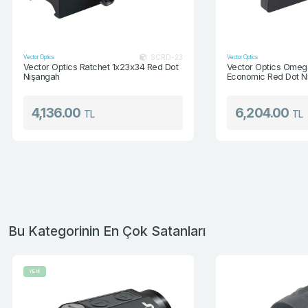
SCRD-23
Vector Optics
Vector Optics
Vector Optics Ratchet 1x23x34 Red Dot
Vector Optics Omega
Nişangah
Economic Red Dot N
4,136.00
6,204.00
TL
TL
Bu Kategorinin En Çok Satanları
YENİ