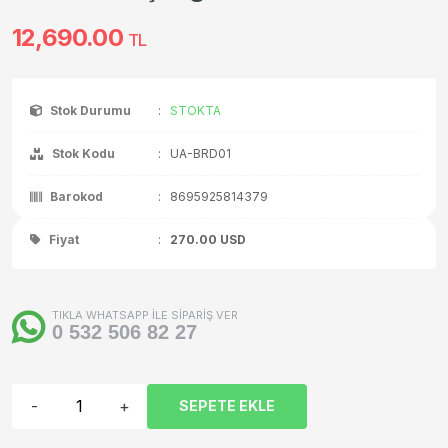
12,690.00
TL
Stok Durumu
:
STOKTA
Stok Kodu
:
UA-BRD01
Barokod
:
8695925814379
Fiyat
:
270.00
USD
TIKLA WHATSAPP İLE SİPARİŞ VER
0 532 506 82 27
-
+
SEPETE EKLE