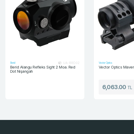
UA-BRD02
Berid
Vector Optics
Berid Alangu Refleks Sight 2 Moa. Red
Vector Optics Maver
Dot Nişangah
6,063.00
TL