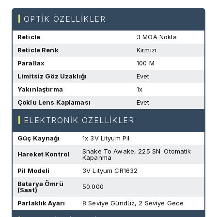
OPTİK ÖZELLİKLER
Reticle
3 MOA Nokta
Reticle Renk
Kırmızı
Parallax
100 M
Limitsiz Göz Uzaklığı
Evet
Yakınlaştırma
1x
Çoklu Lens Kaplaması
Evet
ELEKTRONİK ÖZELLİKLER
Güç Kaynağı
1x 3V Lityum Pil
Shake To Awake, 225 SN. Otomatik
Hareket Kontrol
Kapanma
Pil Modeli
3V Lityum CR1632
Batarya Ömrü
50.000
(Saat)
Parlaklık Ayarı
8 Seviye Gündüz, 2 Seviye Gece