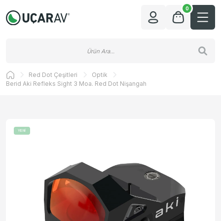
0
Red Dot Çeşitleri
Optik
Berid Aki Refleks Sight 3 Moa. Red Dot Nişangah
YENİ