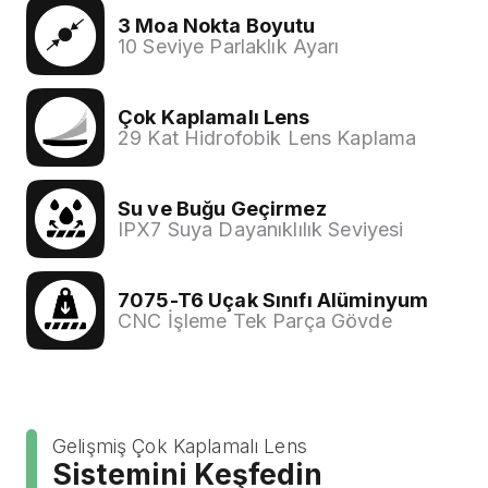
3 Moa Nokta Boyutu
10 Seviye Parlaklık Ayarı
Çok Kaplamalı Lens
29 Kat Hidrofobik Lens Kaplama
Su ve Buğu Geçirmez
IPX7 Suya Dayanıklılık Seviyesi
7075-T6 Uçak Sınıfı Alüminyum
CNC İşleme Tek Parça Gövde
Gelişmiş Çok Kaplamalı Lens
Sistemini Keşfedin