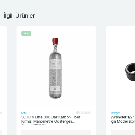
İlgili Ürünler
YENİ
53980
Sefic
Wrangler
SEFIC 9 Litre 300 Bar Karbon Fiber
Wrangler 1/2" UNF D
Kırmızı Manometre Göstergeli
İçin Moderatör Ada
Scuba/PCP Tüp