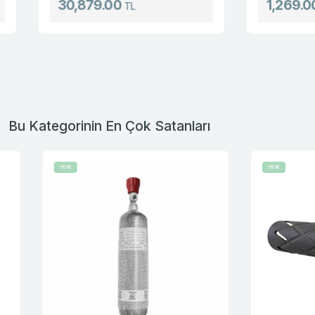
30,879.00
1,269.00
TL
TL
Bu Kategorinin En Çok Satanları
YENİ
YENİ