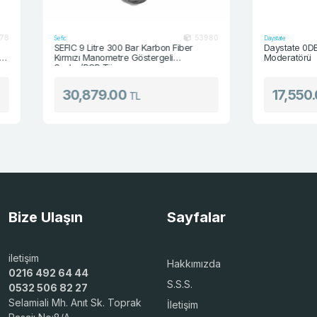
53980
Sefic
Daystate
SEFIC 9 Litre 300 Bar Karbon Fiber
Daystate 0DB LON
Kırmızı Manometre Göstergeli
Moderatörü
Scuba/PCP Tüp
30,879.00
17,550.00
TL
Bize Ulaşın
Sayfalar
iletişim
Hakkımızda
0216 492 64 44
S.S.S.
0532 506 82 27
Selamiali Mh. Anıt Sk. Toprak
İletişim