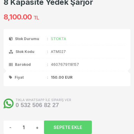
8 Kapasite Yedek Şarjör
8,100.00
TL
Stok Durumu
:
STOKTA
Stok Kodu
:
ATM027
Barokod
:
4607679118157
Fiyat
:
150.00
EUR
TIKLA WHATSAPP İLE SİPARİŞ VER
0 532 506 82 27
-
+
SEPETE EKLE