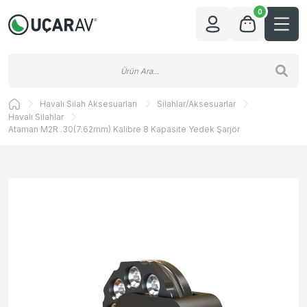
0
Havalı Silah Aksesuarları
Silahlar/Aksesuarlar
Havalı Silahlar
Ataman M2R .30(7.62mm) Kalibre 8 Kapasite Yedek Şarjör