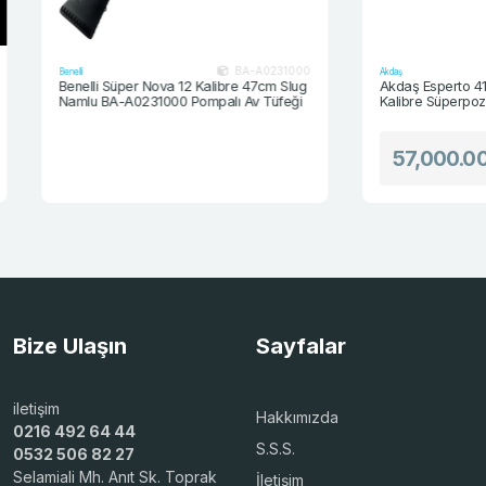
BA-A0231000
Benelli
Akdaş
Benelli Süper Nova 12 Kalibre 47cm Slug
Akdaş Esperto 412-L
Namlu BA-A0231000 Pompalı Av Tüfeği
Kalibre Süperpoze A
57,000.00
T
Bize Ulaşın
Sayfalar
iletişim
Hakkımızda
0216 492 64 44
S.S.S.
0532 506 82 27
Selamiali Mh. Anıt Sk. Toprak
İletişim