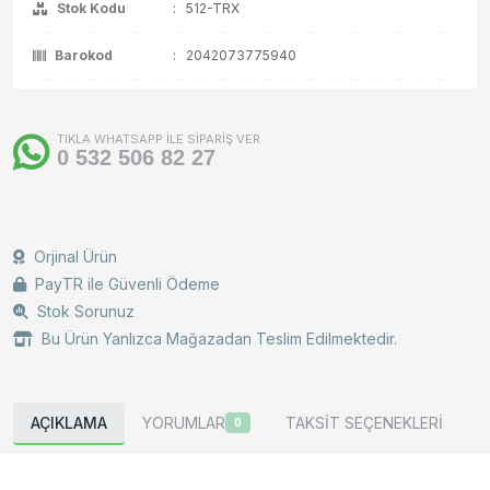
Stok Kodu
:
512-TRX
Barokod
:
2042073775940
TIKLA WHATSAPP İLE SİPARİŞ VER
0 532 506 82 27
Orjinal Ürün
PayTR ile Güvenli Ödeme
Stok Sorunuz
Bu Ürün Yanlızca Mağazadan Teslim Edilmektedir.
AÇIKLAMA
YORUMLAR
TAKSİT SEÇENEKLERİ
0