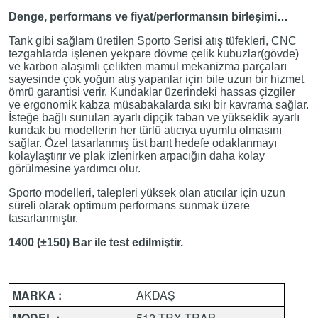
Denge, performans ve fiyat/performansın birleşimi…
Tank gibi sağlam üretilen Sporto Serisi atış tüfekleri, CNC
tezgahlarda işlenen yekpare dövme çelik kubuzlar(gövde)
ve karbon alaşımlı çelikten mamul mekanizma parçaları
sayesinde çok yoğun atış yapanlar için bile uzun bir hizmet
ömrü garantisi verir. Kundaklar üzerindeki hassas çizgiler
ve ergonomik kabza müsabakalarda sıkı bir kavrama sağlar.
İsteğe bağlı sunulan ayarlı dipçik taban ve yükseklik ayarlı
kundak bu modellerin her türlü atıcıya uyumlu olmasını
sağlar. Özel tasarlanmış üst bant hedefe odaklanmayı
kolaylaştırır ve plak izlenirken arpacığın daha kolay
görülmesine yardımcı olur.
Sporto modelleri, talepleri yüksek olan atıcılar için uzun
süreli olarak optimum performans sunmak üzere
tasarlanmıştır.
1400 (±150) Bar ile test edilmiştir.
MARKA :
AKDAŞ
MODEL :
512-TRX TRAP